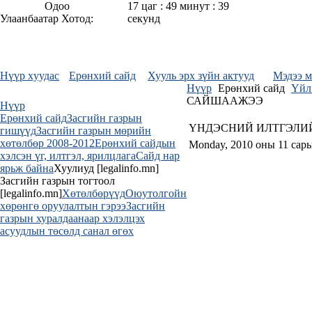
Одоо
17 цаг : 49 минут : 39
Улаанбаатар Хотод:
секунд
Нүүр xуудас
Ерөнхий cайд
Хууль эрх зүйн актууд
Мэдээ м
Нүүр
Ерөнхий cайд
Үйл
Үндсэн цэс
САЙШААЖЭЭ
Нүүр
Ерөнхий сайд
Засгийн газрын
ҮНДЭСНИЙ ИЛТГЭЛИ
гишүүд
Засгийн газрын мөрийн
хөтөлбөр 2008-2012
Ерөнхий сайдын
Monday, 2010 оны 11 сар
хэлсэн үг, илтгэл, ярилцлага
Сайд нар
ярьж байна
Хуулиуд [legalinfo.mn]
Засгийн газрын тогтоол
[legalinfo.mn]
Хөтөлбөрүүд
Оюутолгойн
хөрөнгө оруулалтын гэрээ
Засгийн
газрын хуралдаанаар хэлэлцэх
асуудлын төсөлд санал өгөх