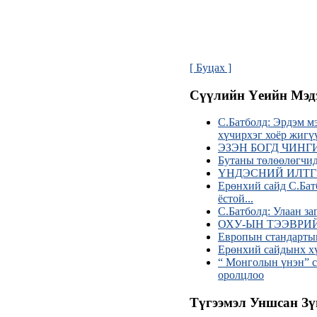
[ Буцах ]
Сүүлийн Үеийн Мэд
С.Батболд: Эрдэм мэ
хүчирхэг хоёр жигү
ЭЗЭН БОГД ЧИН
Бутаны төлөөлөгчид
ҮНДЭСНИЙ ИЛТГ
Ерөнхий сайд С.Батб
ёстой...
С.Батболд: Улаан з
ОХУ-ЫН ТЭЭВРИ
Европын стандартыг
Ерөнхий сайдынх хү
“ Монголын үнэн” 
оролцлоо
Түгээмэл Уншсан Зү