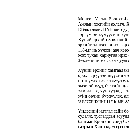
Монгол Улсын Ерөнхий са
Ажлын хэсгийн ахлагч, 
Г.Баясгалан, НҮБ-ын суу
тэргүүтэй хүмүүсийг хүл
Хүний эрхийн Зөвлөлийн
эрхийг хангах чиглэлээр
118-ыг нь хүлээн авч хэр
эсэх тухай хариугаа ирэ
Зөвлөлийн нэгдсэн чуулг
Хүний эрхийг хамгаалаха
орох, Эрүүдэн шүүхийн э
нийцүүлэн хэрэгжүүлэх м
эмэгтэйчүүд, бэлгийн цө
хамгаалах, хүн худалдаал
зүйн орчин бүрдүүлэх, ал
зайлсхийхийг НҮБ-ын Хү
Үндэсний илтгэл сайн бо
судалж, тусгагдсан асууд
байгааг Ерөнхий сайд С
газрын Хэвлэл, мэдээлл