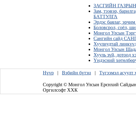
ЗАСГИЙН ГАЗРЫН
Зам, тээвэр, бари
БАТТУЛГА
Эрдэс баялаг, эр
Боловсрол, соёл,
Монгол Улсын Тэ
Сангийн сайд С
Хуулиудтай линкүү
Монгол Улсын Ша
Хууль зүй, дотоо
Үндэсний хөтөлбөр
Нүүр
|
Вэбийн бүтэц
|
Түгээмэл асуулт 
Copyright © Монгол Улсын Ерєнхий Сайдын
Оргилсофт ХХК