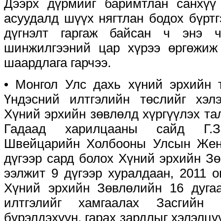
Дээрх дүрмийг баримтлан санхүү 
асуудалд шүүх нягтлан бодох бүрт
дүгнэлт гаргаж байсан ч энэ ч
шинжилгээний цар хүрээ өргөжиж
шаардлага гарчээ.
• Монгол Улс дахь хүний эрхийн 
Үндэсний илтгэлийн төслийг хэ
Хүний эрхийн зөвлөлд хүргүүлэх та
Гадаад харилцааны сайд Г.За
Швейцарийн Холбооны Улсын Жен
дүгээр сард болох Хүний эрхийн З
ээлжит 9 дүгээр хуралдаан, 2011 
Хүний эрхийн Зөвлөлийн 16 дугаа
илтгэлийг хамгаалах Засгийн 
бүрэлдэхүүн, гарах зардлыг хэлэлц