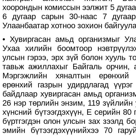
хоорондын комиссын ээлжит 5 дуга
6 дугаар сарын 30-наас 7 дугаа
Улаанбаатар хотноо зохион байгуула
• Хувиргасан амьд организмыг Ул
Ухаа хилийн боомтоор нэвтрүүлэх
улсын гэрээ, эрх зүй болон хууль т
тавьж ажиллахыг Байгаль орчин, 
Мэргэжлийн хяналтын ерөнхий 
ерөнхий газрын удирдлагад үүрэг
байдлаар хувиргасан амьд организ
26 нэр төрлийн энзим, 119 зүйлийн 
хүнсний бүтээгдэхүүн, Е серийн 80 
бүртгэгдэн олон улсын зах зээлд бо
эмийн бүтээгдэхүүнийхээ 70 гару