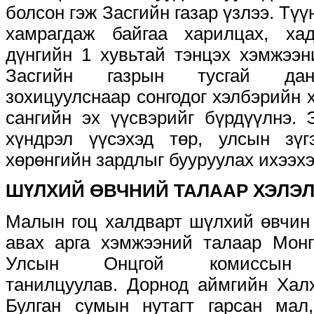
болсон гэж Засгийн газар үзлээ. Тү
хамрагдаж байгаа харилцах, ха
дүнгийн 1 хувьтай тэнцэх хэмжээ
Засгийн газрын тусгай данс
зохицуулснаар сонгодог хэлбэрийн
сангийн эх үүсвэрийг бүрдүүлнэ.
хүндрэл үүсэхэд төр, улсын зүг
хөрөнгийн зардлыг бууруулах ихээх
ШҮЛХИЙ ӨВЧНИЙ ТАЛААР ХЭЛЭ
Малын гоц халдварт шүлхий өвчин 
авах арга хэмжээний талаар Мон
Улсын Онцгой комиссын 
танилцуулав. Дорнод аймгийн Халх
Булган сумын нутагт гарсан мал