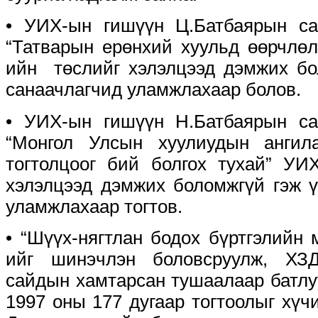
• УИХ-ын гишүүн Ц.Батбаярын са
“Татварын ерөнхий хуульд өөрчлөл
ийн төслийг хэлэлцээд дэмжих бо
санаачлагчид уламжлахаар болов.
• УИХ-ын гишүүн Н.Батбаярын са
“Монгол Улсын хуулиудын ангила
тогтолцоог бий болгох тухай” УИ
хэлэлцээд дэмжих боломжгүй гэж ү
уламжлахаар тогтов.
• “Шүүх-нягтлан бодох бүртгэлийн 
ийг шинэчлэн боловсруулж, ХЗ
сайдын хамтарсан тушаалаар батлу
1997 оны 177 дугаар тогтоолыг хүч