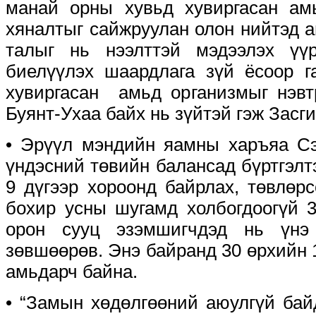
манай орны хувьд хувиргасан амь
хяналтыг сайжруулан олон нийтэд 
талыг нь нээлттэй мэдээлэх үү
биелүүлэх шаардлага зүй ёсоор г
хувиргасан амьд организмыг нэвт
Буянт-Ухаа байх нь зүйтэй гэж Засг
• Эрүүл мэндийн яамны харъяа Сэ
үндэсний төвийн балансад бүртгэл
9 дүгээр хороонд байрлах, төвлөр
бохир усны шугамд холбогдоогүй 
орон сууц эзэмшигчдэд нь үнэ 
зөвшөөрөв. Энэ байранд 30 өрхийн 
амьдарч байна.
• “Замын хөдөлгөөний аюулгүй бай