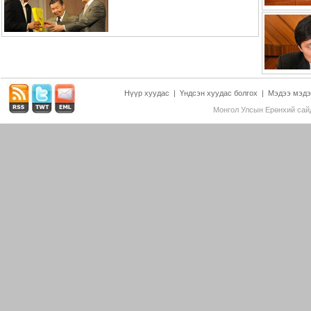
Нүүр хуудас
|
Үндсэн хуудас болгох
|
Мэдээ мэдэ
Монгол Улсын Ерөнхий сайд