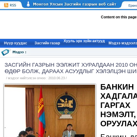
Ерөн
Content on this page
Хууль эрх зүйн актууд
Нүүр xуудас
Засгийн газар
Мэдээ мэдээл
ЗАСГИЙН ГАЗРЫН ЭЭЛЖИТ ХУРАЛДААН 2010 ОН
ӨДӨР БОЛЖ, ДАРААХ АСУУДЛЫГ ХЭЛЭЛЦЭН Ш
/ мэдээг нийтэлсэн огноо : 2010.06.23 /
БАНКИ
ХАДГА
ГАРГА
НЭМЭ
ОРУУЛА