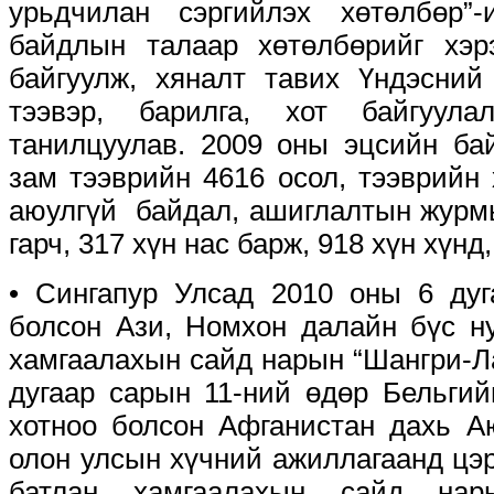
урьдчилан сэргийлэх хөтөлбөр”
байдлын талаар хөтөлбөрийг хэр
байгуулж, хяналт тавих Үндэсний
тээвэр, барилга, хот байгуула
танилцуулав. 2009 оны эцсийн ба
зам тээврийн 4616 осол, тээврийн
аюулгүй байдал, ашиглалтын журмы
гарч, 317 хүн нас барж, 918 хүн хүнд
• Сингапур Улсад 2010 оны 6 дуг
болсон Ази, Номхон далайн бүс н
хамгаалахын сайд нарын “Шангри-Ла
дугаар сарын 11-ний өдөр Бельги
хотноо болсон Афганистан дахь А
олон улсын хүчний ажиллагаанд цэ
батлан хамгаалахын сайд нар