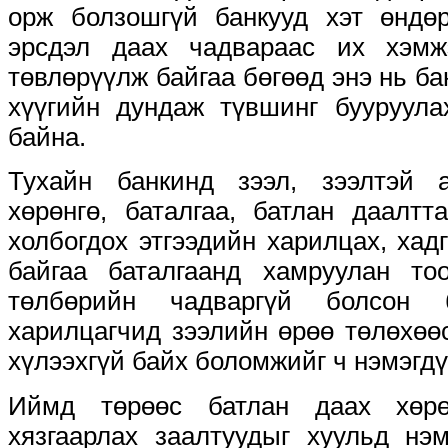
орж болзошгүй банкууд хэт өндө
эрсдэл даах чадвараас их хэмж
төвлөрүүлж байгаа бөгөөд энэ нь б
хүүгийн дундаж түвшинг бууруула
байна.
Тухайн банкинд зээл, зээлтэй 
хөрөнгө, баталгаа, батлан даалтт
холбогдох этгээдийн харилцах, хад
байгаа баталгаанд хамруулан т
төлбөрийн чадваргүй болсон 
харилцагчид зээлийн өрөө төлөхөө
хүлээхгүй байх боломжийг ч нэмэгд
Иймд төрөөс батлан даах хөрө
хязгаарлах заалтуудыг хуульд нэ