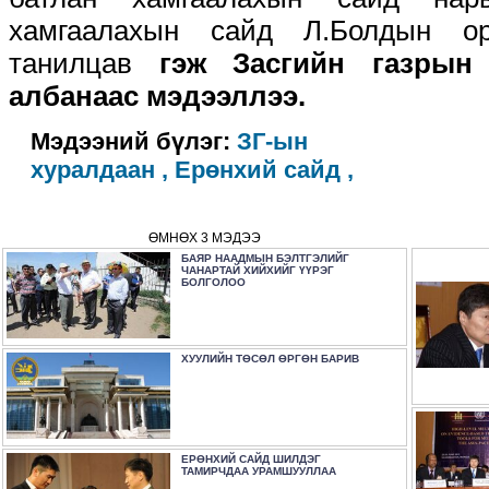
хамгаалахын сайд Л.Болдын ор
танилцав
гэж Засгийн газрын
албанаас мэдээллээ.
Мэдээний бүлэг:
ЗГ-ын
хуралдаан ,
Ерөнхий сайд ,
ӨМНӨХ 3 МЭДЭЭ
БАЯР НААДМЫН БЭЛТГЭЛИЙГ
ЧАНАРТАЙ ХИЙХИЙГ ҮҮРЭГ
БОЛГОЛОО
ХУУЛИЙН ТӨСӨЛ ӨРГӨН БАРИВ
ЕРӨНХИЙ САЙД ШИЛДЭГ
ТАМИРЧДАА УРАМШУУЛЛАА