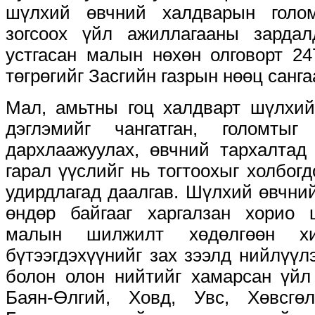
шүлхий өвчний халдварын голом
зогсоох үйл ажиллагааны зардал
устгасан малын нөхөн олговорт 24
төгрөгийг Засгийн газрын нөөц санга
Мал, амьтны гоц халдварт шүлхий
дэглэмийг чангатган, голомтыг
дархлаажуулах, өвчний тархалтад
гарал үүслийг нь тогтоохыг холбог
удирдлагад даалгав. Шүлхий өвчни
өндөр байгааг харгалзан хорио ц
малын шилжилт хөдөлгөөн х
бүтээгдэхүүнийг зах зээлд нийлүүл
болон олон нийтийг хамарсан үйл 
Баян-Өлгий, Ховд, Увс, Хөвсгөл