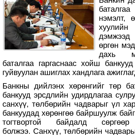
Банкин д
баталгаа
нэмэлт, 
хуулий
дэмжээд
өргөн мэд
дахь м
баталгаа гаргаснаас хойш банкууд
гуйвуулан ашиглах хандлага ажиглаг
Банкны дийлэнх хөрөнгийг төр ба
банкууд эрсдлийн удирдлагаа сулр
санхүү, төлбөрийн чадварыг үл ха
банкуудад хөрөнгөө байршуулж бай
тогтвортой байдалд сөргөө
болжээ. Санхүү, төлбөрийн чадвар