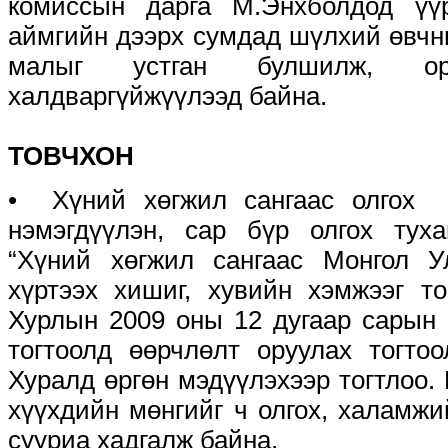
комиссын дарга М.Энхболдод үү
аймгийн дээрх сумдад шүлхий өвчн
малыг устган булшилж, о
халдваргүйжүүлээд байна.
ТОВЧХОН
• Хүний хөгжил сангаас олгох 
нэмэгдүүлэн, сар бүр олгох туха
“Хүний хөгжил сангаас Монгол 
хүртээх хишиг, хувийн хэмжээг т
Хурлын 2009 оны 12 дугаар сарын 
тогтоолд өөрчлөлт оруулах тогто
Хуралд өргөн мэдүүлэхээр тогтлоо. 
хүүхдийн мөнгийг ч олгох, халамжи
сууриа хадгалж байна.