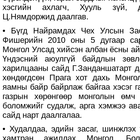
хэсгийн ахлагч, Хууль зүй, 
Ц.Нямдоржид даалгав.
• Бүгд Найрамдах Чех Улсын За
Фишерийн 2010 оны 5 дугаар са
Монгол Улсад хийсэн албан ёсны а
Үндэсний аюулгүй байдлын зөвл
харилцааны сайд Г.Занданшатарт д
хөндөгдсөн Прага хот дахь Монг
яамны байр байрлаж байгаа хэсэг г
газрын хөрөнгөөр монголын өмч
боломжийг судалж, арга хэмжээ а
сайд нарт даалгалаа.
• Худалдаа, эдийн засаг, шинжлэх
хамтран ажиллах Монгол, Бол