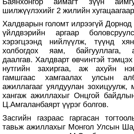
Баянхонгор аймагт зүүн айм
шилжүүлэхийг 2 жилийн хугацаагаар
Халдварын голомт илрээгүй Дорнод
үйлдвэрийн аргаар боловсруул
хэрэгцээнд нийлүүлж, түүнд хя
холбогдох яам, байгууллага, 
даалгав. Халдварт өвчинтэй тэмцэх
нутгийн захиргаа, аж ахуйн нэ
гамшгаас хамгаалах улсын а
ажиллагааг уялдуулан зохицуулж, 
хангаж ажиллахыг Онцгой байдлын
Ц.Амгаланбаярт үүрэг болгов.
Засгийн газраас гаргасан тогтоо
тавьж ажиллахыг Монгол Улсын Ша