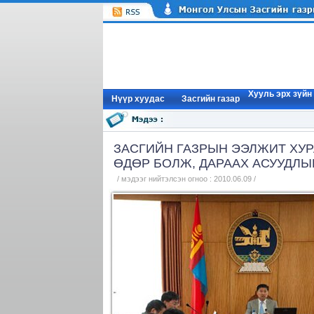
Хууль эрх зүйн
Нүүр xуудас
Засгийн газар
ЗАСГИЙН ГАЗРЫН ЭЭЛЖИТ ХУРА
ӨДӨР БОЛЖ, ДАРААХ АСУУДЛ
/ мэдээг нийтэлсэн огноо : 2010.06.09 /