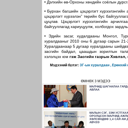
• Дэлхийн өв-Орхоны хөндийн соёлын дурсг
• Бурхан багшийн цэцэрлэгт хүрээлэнгийн 
цэцэрлэгт хүрээлэн” төрийн бус байгууллага
цуцлав. Цэцэрлэгт хүрээлэнгийн арчилга
байгууллагад хариуцуулж, холбогдох зардлы
• Эдийн засаг, худалдааны Монгол, Ту
хуралдааныг 2010 оны 6 дугаар сарын 21-
Хуралдаанаар 5 дугаар хуралдааны шийдвэри
засгийн байдал, цаашдын зорилтын тал
хэлэлцэх юм
гэж Засгийн газрын Хэвлэл,
Мэдээний бүлэг:
ЗГ-ын хуралдаан ,
Ерөнхий 
ӨМНӨХ 3 МЭДЭЭ
МАЛЧИД ШАГНАЛАА ГАРД
АВЛАА
МАЛЫН СЭГ, ЗЭМ УСТГАХ
ОРОЛЦСОН МАЛЧИД АЖЛ
ХӨЛСӨНДӨӨ 1,4 САЯ АМ 
АВЧЭЭ