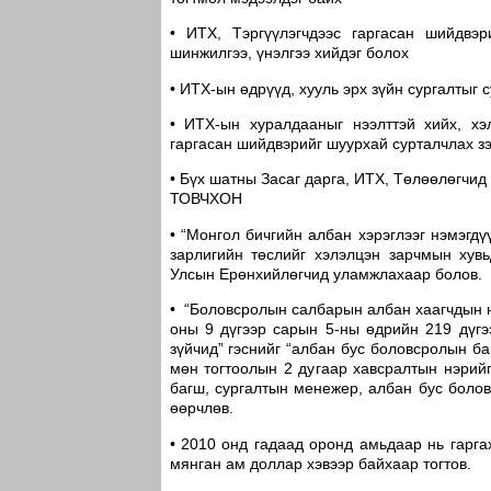
• ИТХ, Тэргүүлэгчдээс гаргасан шийдвэ
шинжилгээ, үнэлгээ хийдэг болох
• ИТХ-ын өдрүүд, хууль эрх зүйн сургалтыг с
• ИТХ-ын хуралдааныг нээлттэй хийх, хэ
гаргасан шийдвэрийг шуурхай сурталчлах зэ
• Бүх шатны Засаг дарга, ИТХ, Төлөөлөгчи
ТОВЧХОН
• “Монгол бичгийн албан хэрэглээг нэмэгд
зарлигийн төслийг хэлэлцэн зарчмын хув
Улсын Ерөнхийлөгчид уламжлахаар болов.
• “Боловсролын салбарын албан хаагчдын нэ
оны 9 дүгээр сарын 5-ны өдрийн 219 дүгэ
зүйчид” гэснийг “албан бус боловсролын ба
мөн тогтоолын 2 дугаар хавсралтын нэрийг
багш, сургалтын менежер, албан бус боло
өөрчлөв.
• 2010 онд гадаад оронд амьдаар нь гарга
мянган ам доллар хэвээр байхаар тогтов.