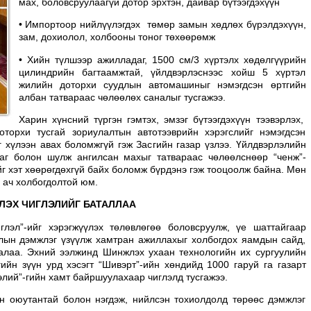
мах, боловсруулаагүй дотор эрхтэн, дайвар бүтээгдэхүүн
• Импортоор нийлүүлэгдэх төмөр замын хөдлөх бүрэлдэхүүн,
зам, дохиолол, холбооны тоног төхөөрөмж
• Хийн түлшээр ажилладаг, 1500 см/3 хүртэлх хөдөлгүүрийн
цилиндрийн багтаамжтай, үйлдвэрлэснээс хойш 5 хүртэл
жилийн доторхи суудлын автомашиныг нэмэгдсэн өртгийн
албан татвараас чөлөөлөх саналыг тусгажээ.
Харин хүнсний түргэн гэмтэх, эмзэг бүтээгдэхүүн тээвэрлэх,
торхи тусгай зориулалтын автотээврийн хэрэгслийг нэмэгдсэн
 хүлээн авах боломжгүй гэж Засгийн газар үзлээ. Үйлдвэрлэлийн
раг болон шулж ангилсан махыг татвараас чөлөөлснөөр “ченж”-
г хэт хөөрөгдөхгүй байх боломж бүрдэнэ гэж тооцоолж байна. Мөн
 ач холбогдолтой юм.
ЛЭХ ЧИГЛЭЛИЙГ БАТАЛЛАА
глэл”-ийг хэрэгжүүлэх төлөвлөгөө боловсруулж, үе шаттайгаар
талын дэмжлэг үзүүлж хамтран ажиллахыг холбогдох яамдын сайд,
галаа. Эхний ээлжинд Шинжлэх ухаан технологийн их сургуулийн
ийн зүүн урд хэсэгт “Шивэрт”-ийн хөндийд 1000 гаруй га газарт
элий”-гийн хамт байршуулахаар чиглэлд тусгажээ.
н оюутантай болон нэгдэж, нийлсэн тохиолдолд төрөөс дэмжлэг