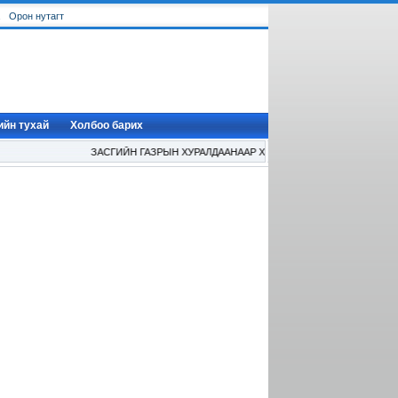
Орон нутагт
ийн тухай
Холбоо барих
ЗАСГИЙН ГАЗРЫН ХУРАЛДААНААР ХЭЛЭЛЦЭХ АСУУДЛЫН ТӨЛӨВЛӨГ