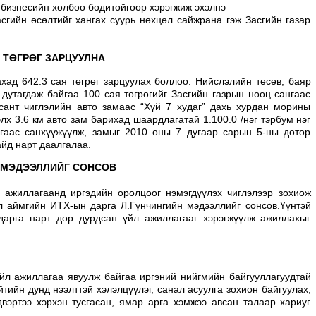
- бизнесийн холбоо бодитойгоор хэрэгжиж эхэлнэ
сгийн өсөлтийг хангах суурь нөхцөл сайжрана гэж Засгийн газар
 ТӨГРӨГ ЗАРЦУУЛНА
хад 642.3 сая төгрөг зарцуулах боллоо. Нийслэлийн төсөв, баяр
дутагдаж байгаа 100 сая төгрөгийг Засгийн газрын нөөц сангаас
эсант чиглэлийн авто замаас “Хүй 7 худаг” дахь хурдан морины
элх 3.6 км авто зам барихад шаардлагатай 1.100.0 /нэг тэрбум нэг
нгаас санхүүжүүлж, замыг 2010 оны 7 дугаар сарын 5-ны дотор
йд нарт даалгалаа.
 МЭДЭЭЛЛИЙГ СОНСОВ
 ажиллагаанд иргэдийн оролцоог нэмэгдүүлэх чиглэлээр зохиож
ул аймгийн ИТХ-ын дарга Л.Гүнчингийн мэдээллийг сонсов.Үүнтэй
дарга нарт дор дурдсан үйл ажиллагааг хэрэгжүүлж ажиллахыг
үйл ажиллагаа явуулж байгаа иргэний нийгмийн байгууллагуудтай
тийн дунд нээлттэй хэлэлцүүлэг, санал асуулга зохион байгуулах,
двэртээ хэрхэн тусгасан, ямар арга хэмжээ авсан талаар хариуг