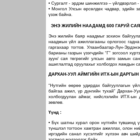
• Сургалт - эрдэм шинжилгээ – үйлдвэрлэл 
• Монгол Улсын өрсөлдөх чадвар, эдийн за
үзэж байна.
ЭНЭ ЖИЛИЙН НААДАМД 600 ГАРУЙ САЯ
Энэ жилийн баяр наадмыг зохион байгуула
наадмын үйл ажиллагааны орлогоос гадна 
гаргахаар тогтов. Улаанбаатар-Лүн-Эрдэн
барианы газрын үзэгчдийн “Г” зогсоол хүрт
зуун/ сая төгрөгийг улсын авто замын са
ашиглалтад оруулахыг холбогдох яамдын са
ДАРХАН-УУЛ АЙМГИЙН ИТХ-ЫН ДАРГЫН
“Нутгийн өөрөө удирдах байгууллагын үйл
байгаа ажил, үр дүнгийн тухай” Дархан-У
холбогдуулан аймаг, нийслэлийн ИТХ-ын 
зөвлөв.
Үүнд :
• Бүх шатны хурал орон нутгийн түвшинд 
түншлэл тогтоон хамтран ажиллах, олон ний
иргэдийн санал хүсэлтийг хүлээн авч ший
тогтмол мэдээлдэг байх