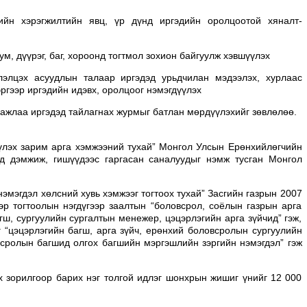
рийн хэрэгжилтийн явц, үр дүнд иргэдийн оролцоотой хяналт-
ум, дүүрэг, баг, хороонд тогтмол зохион байгуулж хэвшүүлэх
лэлцэх асуудлын талаар иргэдэд урьдчилан мэдээлэх, хурлаас
ргээр иргэдийн идэвх, оролцоог нэмэгдүүлэх
д ажлаа иргэдэд тайлагнах журмыг батлан мөрдүүлэхийг зөвлөлөө.
үүлэх зарим арга хэмжээний тухай” Монгол Улсын Ерөнхийлөгчийн
ьд дэмжиж, гишүүдээс гаргасан саналуудыг нэмж тусган Монгол
мэгдэл хөлсний хувь хэмжээг тогтоох тухай” Засгийн газрын 2007
эр тогтоолын нэгдүгээр заалтын “боловсрол, соёлын газрын арга
гш, сургуулийн сургалтын менежер, цэцэрлэгийн арга зүйчид” гэж,
 “цэцэрлэгийн багш, арга зүйч, ерөнхий боловсролын сургуулийн
всролын багшид олгох багшийн мэргэшлийн зэргийн нэмэгдэл” гэж
х зорилгоор барих нэг толгой идлэг шонхрын жишиг үнийг 12 000