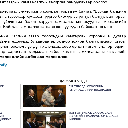
алт газрын хамгаалалтын захиргаа байгуулахаар боллоо.
арчилгаа, үйлчилгээг хариуцан гүйцэтгэж байгаа “Бурхан багшийн
 нь гэрээгээр хүлээсэн үүргээ биелүүлээгүй тул байгуулсан гэрээг
а, үйлчилгээ болон харуул хамгаалалтын асуудлыг мэргэжлийн
г Байгаль хамгаалах сангаас санхүүжүүлж байхаар тогтлоо.
ркийн Засгийн газар хоорондын хамтарсан хорооны 6 дугаар
22-ны өдрүүдэд Улаанбаатар хотноо зохион байгуулахаар тогтов.
йн биелэлт, үр дүнг хэлэлцэж, хоёр орны нийгэм, улс төр, эдийн
аар харилцан мэдээлэл хийж, хамтын ажиллагааны чиглэлийг
 мэдээллийн албанаас мэдээллээ.
сайд ,
ДАРААХ 3 МЭДЭЭ
АЖ
С.БАТБОЛД: СҮМОГИЙН
АВАРГУУДААРАА БАХАРХДАГ
АД
МОНГОЛ УЛСАД ЕХ-ООС 2 САЯ
ЫН
ЕВРОГИЙН ТУСЛАМЖ ҮЗҮҮЛЭХЭЭР
ДОЛЛАР
БОЛЛОО