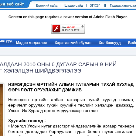
Ерөнхий cайд
|
Шадар сайд
|
ЗГХЭГ
||
Гадаад харилцаа
Content on this page requires a newer version of Adobe Flash Player.
 актууд
Мэдээ мэдээлэл
Хэрэглэгчийн булан
Холбоосууд
Вэб
ЛДААН 2010 ОНЫ 6 ДУГААР САРЫН 9-НИЙ
ЫГ ХЭЛЭЛЦЭН ШИЙДВЭРЛЭЛЭЭ
НЭМЭГДСЭН ӨРТГИЙН АЛБАН ТАТВАРЫН ТУХАЙ ХУУЛЬД
ӨӨРЧЛӨЛТ ОРУУЛАХЫГ ДЭМЖИВ
Нэмэгдсэн өртгийн албан татварын тухай хуульд нэмэлт,
өөрчлөлт оруулах тухай хуулийн төслийг хэлэлцэн дэмжээд,
Улсын Их Хуралд өргөн мэдүүлэхээр тогтлоо.
Хуулийн төсөлд :
• Монгол Улсын нутаг дэвсгэрт үйлдвэрлэлийн аргаар төхөөрч
бэлтгэн дотооддоо борлуулсан тураг болон шулж ангилсан