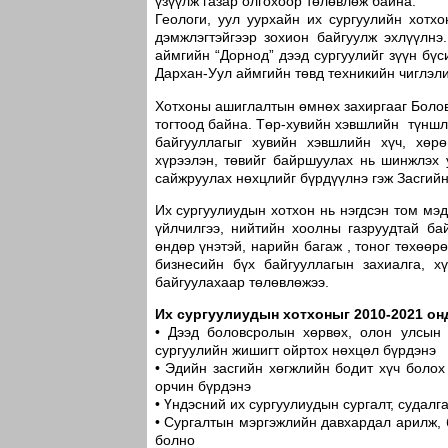
үзүүлж газар олгохоор төлөвлөж байна.
Геологи, уул уурхайн их сургуулийн хотх
дэмжлэгтэйгээр зохион байгуулж эхлүүлнэ
аймгийн “Дорнод” дээд сургуулийг зүүн бүс
Дархан-Уул аймгийн төвд техникийн чиглэли
Хотхоны ашиглалтын өмнөх захиргааг Боло
тогтоод байна. Төр-хувийн хэвшлийн түншл
байгууллагыг хувийн хэвшлийн хүч, хөр
хүрээлэн, төвийг байршуулах нь шинжлэх 
сайжруулах нөхцлийг бүрдүүлнэ гэж Засгийн
Их сургуулиудын хотхон нь нэгдсэн том мэ
үйлчилгээ, нийтийн хоолны газруудтай ба
өндөр үнэтэй, нарийн багаж , тоног төхөөр
бизнесийн бүх байгууллагын захиалга, х
байгуулахаар төлөвлөжээ.
Их сургуулиудын хотхоныг 2010-2021 онд
• Дээд боловсролын хөрвөх, олон улсын
сургуулийн жишигт ойртох нөхцөл бүрдэнэ
• Эдийн засгийн хөгжлийн бодит хүч боло
орчин бүрдэнэ
• Үндэсний их сургуулиудын сургалт, судал
• Сургалтын мэргэжлийн давхардал арилж, б
болно