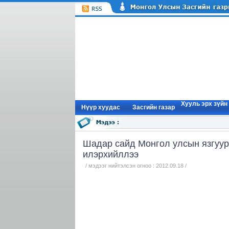
Хууль эрх зүйн
Нүүр xуудас
Засгийн газар
Шадар сайд Монгол улсын язгуур
илэрхийллээ
/ мэдээг нийтэлсэн огноо : 2012.09.18 /