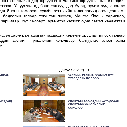
оны зөвлөлийн дэд тэргүүн Ито Наохико тэргүүтэй төлөөлөгчдийг
злаа. Уг уулзалтад банк санхүү, дэд бүтэц, эрчим хүч, анагаах
улдаг Японы томоохон хувийн хэвшлийн төлөөлөгчид оролцсон юм.
 бодлогын талаар товч танилцуулж, Монгол Японы харилцаа,
 зарчмаар бүх салбарт эрчимтэй хөгжиж буйд сэтгэл ханамжтай
сэн харилцан ашигтай гадаадын хөрөнгө оруулалтыг бүх талаар
 эдийн засгийн түншлэлийн хэлэлцээр байгуулах албан ёсны
м.
ДАРААХ 3 МЭДЭЭ
УРВАН
ЗАСГИЙН ГАЗРЫН ЭЭЛЖИТ БУС
ХУРАЛДААН БОЛЛОО
ОМСДОЛД
СПОРТЫН ТӨВ ОРДНЫ АСУУДЛААР
СПОРТЫНХНЫ САНАЛЫГ
СОНСЛОО