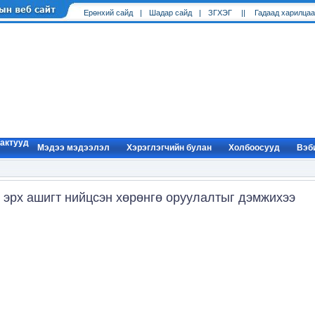
Ерөнхий cайд
|
Шадар сайд
|
ЗГХЭГ
||
Гадаад харилцаа
 актууд
Мэдээ мэдээлэл
Хэрэглэгчийн булан
Холбоосууд
Вэб
 эрх ашигт нийцсэн хөрөнгө оруулалтыг дэмжихээ