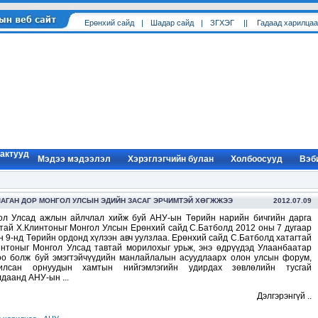
Ерөнхий cайд
|
Шадар сайд
|
ЗГХЭГ
||
Гадаад харилцаа
 актууд
Мэдээ мэдээлэл
Хэрэглэгчийн булан
Холбоосууд
Вэб
ДЛАГАН ДОР МОНГОЛ УЛСЫН ЭДИЙН ЗАСАГ ЭРЧИМТЭЙ ХӨГЖЖЭЭ
2012.07.09
ол Улсад ажлын айлчлал хийж буй АНУ-ын Төрийн нарийн бичгийн дарга
гтай Х.Клинтоныг Монгол Улсын Ерөнхий сайд С.Батболд 2012 оны 7 дугаар
 9-нд Төрийн ордонд хүлээн авч уулзлаа. Ерөнхий сайд С.Батболд хатагтай
интоныг Монгол Улсад тавтай морилохыг урьж, энэ өдрүүдэд Улаанбаатар
оо болж буй эмэгтэйчүүдийн манлайлалын асуудлаарх олон улсын форум,
илсан орнуудын хамтын нийгэмлэгийн удирдах зөвлөлийн тусгай
даанд АНУ-ын ...
Дэлгэрэнгүй ..