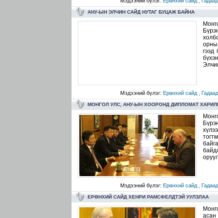
Мэдээний бүлэг:
Ерөнхий сайд ,
Гадаад
АНУ-ЫН ЭЛЧИН САЙД НУТАГ БУЦАЖ БАЙНА
Монг
Бүрэ
холб
орны 
гээд
бүхэ
Элчин
Мэдээний бүлэг:
Ерөнхий сайд ,
Гадаад
МОНГОЛ УЛС, АНУ-ЫН ХООРОНД ДИПЛОМАТ ХАРИЛ
Монг
Бүрэ
хүлэ
тогт
байг
байд
оруул
Мэдээний бүлэг:
Ерөнхий сайд ,
Гадаад
ЕРӨНХИЙ САЙД ХЕНРИ РАМСФЕЛДТЭЙ УУЛЗЛАА
Монг
асан