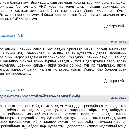
д ирж байсан юм. Энэ удаа дахин айлчлан ирсэнд Ерөнхий сайд талархал
хийлээд, Монгол улс АНУ хоёр нь олон улсын энхийг сахиулах үйл
лагаанд хамтран ажиллаж байгааг тэмдэглэлээ. Монгол улс нь энэ бүсэд
йн хувь нэмрээ оруулж байгааг онцлоод төв Азийн бүсээс ардчилал руу
н орж буй улс орнууд...
Дэлгэрэнгүй ..
 харилцаа ,
АНУ ,
2011.08.22
ол улсын Ерөнхий сайд С.Батболдын урилгаар манай оронд айчлахаар
н АНУ-ын дэд Ерөнхийлөгч Ж.Байдэн албан уулзалтын дараа Яармагийн
ид очин бэсрэг наадам үзэж сонирхлоо. Энэ үеэр Ерөнхий сайд С.Батболд
м зочиндоо Монгол эрийн гурван наадмын тухай дэлгэрэнгүй тайлбарлан
рхууллаа. Ерөнхий сайдын яриа эрхэм зочинд тун их таалагдаж, яриаг
руулж товлосон цагийг нэлээн чилээгээд амжив. Монгол бөх болоод уран
алтын гайхамшиг...
Дэлгэрэнгүй ..
 харилцаа ,
АНУ ,
ЕД БАЙГУУЛАХ ХҮСЭЛТЭЙ БАЙГААГАА ЕРӨНХИЙ САЙД
2011.08.22
ол Улсын Ерөнхий сайд С.Батболд АНУ-ын Дэд Ерөнхийлөгч Ж.Байдентай
алт хийхдээ Ил тод байдлын тухай хэлэлцээрийг ойрын үед байгуулах
лтэй байгаагаа илэрхийлсэн байна. Эрхэмсэг ноён Жон Байден манай
йн газрын тэргүүний энэхүү хүсэлтийг тун чухал санал тавилаа гээд дэмжиж
аагаа илэрхийлсэн байна. Монгол Улсын Ерөнхий сайд С.Батболд АНУ-ын
Ерөнхийлөгч Ж.Байден нар уулзалтын дараагаар хэвлэл мэдээллийнхэнд