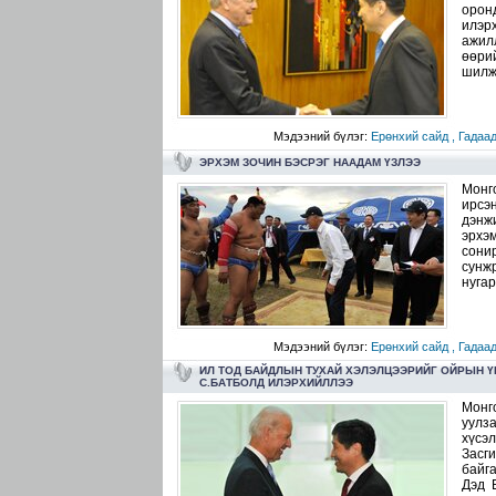
орон
илэр
ажил
өөри
шилжи
Мэдээний бүлэг:
Ерөнхий сайд ,
Гадаад
ЭРХЭМ ЗОЧИН БЭСРЭГ НААДАМ ҮЗЛЭЭ
Монг
ирсэ
дэнж
эрхэ
сони
сунж
нугар
Мэдээний бүлэг:
Ерөнхий сайд ,
Гадаад
ИЛ ТОД БАЙДЛЫН ТУХАЙ ХЭЛЭЛЦЭЭРИЙГ ОЙРЫН Ү
С.БАТБОЛД ИЛЭРХИЙЛЛЭЭ
Монг
уулз
хүсэ
Засги
байг
Дэд 