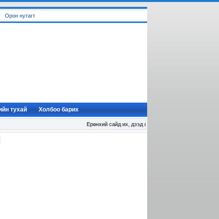
Орон нутагт
ийн тухай
Холбоо барих
Ерөнхий сайд их, дээд сургуулийн удирдлагуудтай уулзл