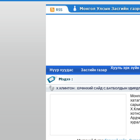
Хууль эрх зүйн
Нүүр xуудас
Засгийн газар
Х.КЛИНТОН : ЕРӨНХИЙ САЙД С.БАТБОЛДЫН УДИР
Монг
хата
сарын
Х.Кл
хотн
Ардч
хурал