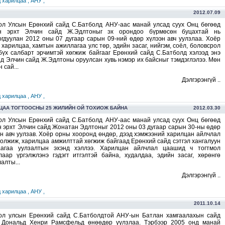
 харилцаа ,
АНУ ,
2012.07.09
ол Улсын Ерөнхий сайд С.Батболд АНУ-аас манай улсад суух Онц бөгөөд
н эрхт Элчин сайд Ж.Эдлтоныг эх орондоо бүрмөсөн буцахтай нь
огдуулан 2012 оны 07 дугаар сарын 09-ний өдөр хүлээн авч уулзлаа. Хоёр
харилцаа, хамтын ажиллагаа улс төр, эдийн засаг, нийгэм, соёл, боловсрол
 бүх салбарт эрчимтэй хөгжиж байгааг Ерөнхий сайд С.Батболд хэлээд энэ
нд Элчин сайд Ж.Эдлтоны оруулсан хувь нэмэр их байсныг тэмдэглэлээ. Мөн
 сай...
Дэлгэрэнгүй ..
 харилцаа ,
АНУ ,
ЦАА ТОГТООСНЫ 25 ЖИЛИЙН ОЙ ТОХИОЖ БАЙНА
2012.03.30
ол Улсын Ерөнхий сайд С.Батболд АНУ-аас манай улсад суух Онц бөгөөд
н эрхт Элчин сайд Жонатан Эдлтоныг 2012 оны 03 дугаар сарын 30-ны өдөр
эн авч уулзав. Хоёр орны хооронд өндөр, дээд хэмжээний харилцан айлчлал
молжиж, харилцаа амжилттай хөгжиж байгаад Ерөнхий сайд сэтгэл хангалуун
аагаа уулзалтын эхэнд хэллээ. Харилцан айлчлал цаашид ч тогтмол
лаар үргэлжлэнэ гэдэгт итгэлтэй байна, худалдаа, эдийн засаг, хөрөнгө
алты...
Дэлгэрэнгүй ..
 харилцаа ,
АНУ ,
2011.10.14
ол улсын Ерөнхий сайд С.Батболдтой АНУ-ын Батлан хамгаалахын сайд
 Дональд Хенри Рамсфельд өнөөдөр уулзлаа. Тэрбээр 2005 онд манай