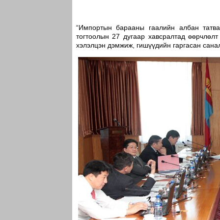
“Импортын барааны гаалийн албан татва
тогтоолын 27 дугаар хавсралтад өөрчлөлт
хэлэлцэн дэмжиж, гишүүдийн гаргасан сана