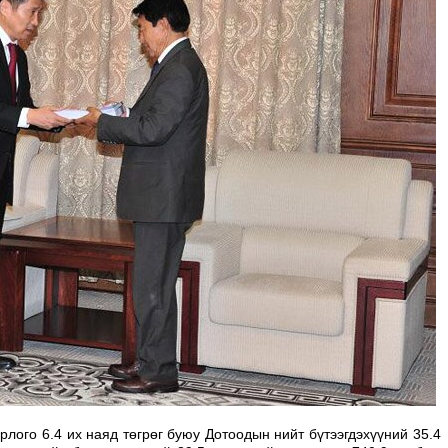
рлого 6.4 их наяд төгрөг буюу Дотоодын нийт бүтээгдэхүүний 35.4