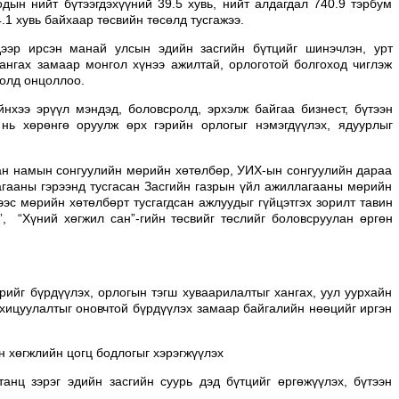
одын нийт бүтээгдэхүүний 39.5 хувь, нийт алдагдал 740.9 тэрбум
.1 хувь байхаар төсвийн төсөлд тусгажээ.
ээр ирсэн манай улсын эдийн засгийн бүтцийг шинэчлэн, урт
хангах замаар монгол хүнээ ажилтай, орлоготой болгоход чиглэж
болд онцоллоо.
нхээ эрүүл мэндэд, боловсролд, эрхэлж байгаа бизнест, бүтээн
нь хөрөнгө оруулж өрх гэрийн орлогыг нэмэгдүүлэх, ядуурлыг
н намын сонгуулийн мөрийн хөтөлбөр, УИХ-ын сонгуулийн дараа
гааны гэрээнд тусгасан Засгийн газрын үйл ажиллагааны мөрийн
эс мөрийн хөтөлбөрт тусгагдсан ажлуудыг гүйцэтгэх зорилт тавин
”, “Хүний хөгжил сан”-гийн төсвийг төслийг боловсруулан өргөн
йг бүрдүүлэх, орлогын тэгш хуваарилалтыг хангах, уул уурхайн
хицуулалтыг оновчтой бүрдүүлэх замаар байгалийн нөөцийг иргэн
 хөгжлийн цогц бодлогыг хэрэгжүүлэх
 зэрэг эдийн засгийн суурь дэд бүтцийг өргөжүүлэх, бүтээн