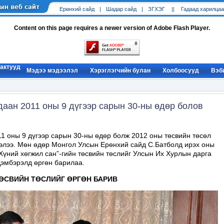
Ерөнхий cайд
|
Шадар сайд
|
ЗГХЭГ
||
Гадаад харилцаа
Content on this page requires a newer version of Adobe Flash Player.
 актууд
Мэдээ мэдээлэл
Хэрэглэгчийн булан
Холбоосууд
Вэб
даан 2011 оны 9 дүгээр сарын 30-ны өдөр болов
11 оны 9 дүгээр сарын 30-ны өдөр болж 2012 оны төсвийн төсөл
элээ. Мөн өдөр Монгол Улсын Ерөнхий сайд С.Батболд ирэх оны
Хүний хөгжил сан”-гийн төсвийн төслийг Улсын Их Хурлын дарга
Дэмбэрэлд өргөн барилаа.
ТӨСВИЙН ТӨСЛИЙГ ӨРГӨН БАРИВ