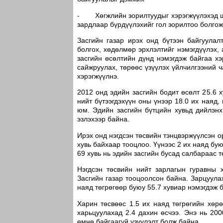
- Хөгжлийн зорилтуудыг хэрэгжүүлэхэд ша
зардлаар бүрдүүлэхийг гол зорилтоо болгож
Засгийн газар ирэх онд бүтээн байгуула
болгох, хөдөлмөр эрхлэлтийг нэмэгдүүлэх,
засгийн өсөлтийн дүнд нэмэгдэж байгаа хэ
сайжруулах, төрөөс үзүүлэх үйлчилгээний 
хэрэгжүүлнэ.
2012 онд эдийн засгийн бодит өсөлт 25.6 
нийт бүтээгдэхүүн оны үнээр 18.0 их наяд, 
юм. Эдийн засгийн бүтцийн хувьд дийлэнх
эзлэхээр байна.
Ирэх онд нэгдсэн төсвийн тэнцвэржүүлсэн о
хувь байхаар тооцлоо. Үүнээс 2 их наяд бую
69 хувь нь эдийн засгийн бусад салбараас т
Нэгдсэн төсвийн нийт зарлагын гуравны 
Засгийн газар тооцоолсон байна. Зарцуула
наяд төгрөгөөр буюу 55.7 хувиар нэмэгдэж 
Харин төсвөөс 1.5 их наяд төгрөгийн хөр
харьцуулахад 2.4 дахин өсчээ. Энэ нь 20
өмнө байгаагүй үзүүлэлт болж байна.