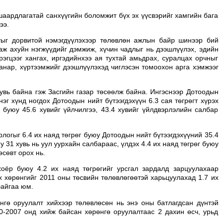
ардлагатай санхүүгийн боломжит бүх эх үүсвэрийг хамгийн бага
ээ.
лтыг дорвитой нэмэгдүүлэхээр төлөвлөн ажлын байр шинээр бий
 аж ахуйн нэгжүүдийг дэмжиж, хүчин чадлыг нь дээшлүүлэх, эдийн
рэгцээг хангах, иргэдийнхээ ая тухтай амьдрах, суралцах орчныг
чанар, хүртээмжийг дээшлүүлэхэд чиглэсэн томоохон арга хэмжээг
хувь байна гэж Засгийн газар төсөөлж байна. Ингэснээр Дотоодын
нэг хүнд ногдох Дотоодын нийт бүтээгдэхүүн 6.3 сая төгрөгт хүрэх
 буюу 45.6 хувийг үйлчилгээ, 43.4 хувийг үйлдвэрлэлийн салбар
рлогыг 6.4 их наяд төгрөг буюу Дотоодын нийт бүтээгдэхүүний 35.4
у 31 хувь нь уул уурхайн салбараас, үлдэх 4.4 их наяд төгрөг буюу
өсөвт орох нь.
хоёр буюу 4.2 их наяд төгрөгийг урсгал зардалд зарцуулахаар
х хөрөнгийг 2011 оны төсвийн төлөвлөгөөтэй харьцуулахад 1.7 их
байгаа юм.
өнгө оруулалт хийхээр төлөвлөсөн нь энэ оны батлагдсан дүнтэй
00-2007 онд хийж байсан хөрөнгө оруулалтаас 2 дахин өсч, урьд