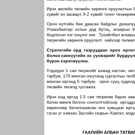
Ирэх жилийн төсвийн хөрөнгө оруулалтын 87
хувийг их засварт, 9.2 хувийг тоног төхөө
Орон нутгийн бие даасан байдлыг дээшлүү
Улаанбаатар хотын дэд бүтэц, агаарын б
бодлогын нэг онцлог юм. Тухайлбал агаары
төгрөгийн хөрөнгө оруулалт хийхээр төлөвл
Стратегийн орд газруудаас орох орлог
болон санхүүгийн эх үүсвэрийг бүрдүүл
бүрэн хэрэгжүүлнэ.
Үлдэгдэл 1 сая төгрөгийг ахмад настан, хө
тэрбум, 170 мянган оюутанд сургалтын төлб
мянган иргэнд 5 тэрбум, орон сууц худалд
төсвийн төсөлд тусгажээ.
Ирэх онд иргэд 1.5 сая төгрөгөө бүрэн ав
бэлэн мөнгө болгох сонголттойгоор иргэдд
хөрөнгөөр баталгаажсан энэ хувьцааг ирг
гэсэн үг хэмээн Засгийн газрын Хэвлэл, м
ГААЛИЙН АЛБАН ТАТВ