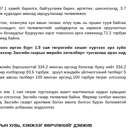
.1 хувийг барилга, байгууламж барих, өргөтгөх, шинэчлэхэд, 3.7
рөмж худалдан авахад зарцуулахаар төлөвлөжээ.
лэх, ялангуяа хүн амын талаас илүү хувь нь оршин сууж байгаа
охирдол, хот төлөвлөлтийг шийдвэрлэх нь хөрөнгө оруулалтын
н бохирдлыг бууруулах зэрэг томоохон арга хэмжээнд 71.2 тэрбум
өөд байна.
оос иргэн бүрт 1.5 сая төгрөгийн хишиг хүртээх эрх зүйн
эхээр Засгийн газрын мөрийн хөтөлбөрт тусгаснаа ирэх онд
гжлийн бэрхшээлтэй 334,2 мянган иргэнд бэлнээр буюу нийт 334,2
өр хэлбэрээр 83,6 тэрбум, эрүүл мэндийн үйлчилгээний төлбөрт 5
аж авсны төлбөрт 100 мянган иргэнд 100 тэрбум төгрөг олгохоор
ах юм. 1 сая төгрөг хүртээхдээ ашигт малтмалын ордын хувьцааг
ээ олгохоор Засгийн газар төлөвлөж байна. Өөрөөр хэлбэл мөнгөн
эд Засгийн газарт арилжиж бэлэн мөнгө болгох бүрэн боломжтой
эдээллийн албанаас мэдээллээ.
АРЫН ХУВЬ, ХЭМЖЭЭГ ӨӨРЧЛӨХИЙГ ДЭМЖИВ