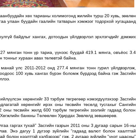
лаанбуудайн хөх тарианы холимогонд жилийн турш 20 хувь, зөөлөн
гаа улаан буудайн гаалийн татварын хэмжээг тодорхой хугацаанд
юулгүй байдлыг хангах, дотоодын үйлдвэрлэл эрхлэгчдийг дэмжих
7 мянган тонн үр тариа, үүнээс буудай 419.1 мянга, овъёос 3.4
ан тонныг хураан авах төлөвтэй байна.
 манай улс 2011-2012 онд 277.4 мянган тонн гурил үйлдвэрлэж,
тоодоос 100 хувь хангах бүрэн боломж бүрдээд байна гэж Засгийн
ллээ.
лүүлсэн хөрөнгийг 33 тэрбум төгрөгөөр нэмэгдүүлэхээр Засгийн
длагатай хөрөнгийг ирэх оны төсвийн төсөлд тусгахыг Сангийн
2 оны төсвийн жилд 600 тэрбум төгрөгийн зээлийг гадаад болон
 Хөгжлийн банкны Төлөөлөн Удирдах Зөвлөлд зөвшөөрөв.
аа гаргах тухай” Засгийн газрын 2011 оны 3 дугаар сарын 16-ны
лав. Энэ дагуу 1 дүгээр зүйлийн “гадаад валют болон хаалттай
ай болон нээлттэй хэлбэрээр” гэж, 2 дугаар зүйлийн “үнэт цаасны”