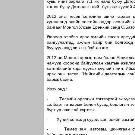
хувь, нийт зарлага 7.1 их наяд буюу Дото
төгрөг буюу Дотоодын нийт бүтээгдэхүүний 4
2012 оны төсөв хөгжлийн шинэ гараан д
хугацаанд эдийн засгийн өндөр өсөлтийг 
байгааг Монгол Улсын Ерөнхий сайд С.Бат
Өөрөөр хэлбэл ирэх жилийн төсөв иргэдий
байгуулалтад, ажлын байр бий болгоход 
бууруулахад чиглэж байгаа юм.
2012 он Монгол ардын нам болон Ардчилса
намууд хооронд байгуулсан хамтын ажилла
хөтөлбөрийг хэрэгжүүлэх сүүлийн жил. Иймэ
ирэх оны төсөв, “Нийгмийн даатгалын сан
барьж байна.
Ирэх онд :
- Төсвийн орлогын тогтвортой эх үүсвэри
салбарт татварын болон бусад бодлогын зо
бүрт үр ашигтай хүртээх
- Хүний хөгжилд суурилсан эдийн засгийн
- Төмөр зам, автозам, цахилгаан станц
байгуулалыг дэмжих