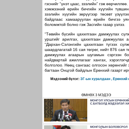
гэснийг “үнэт цаас, зээлийн” гэж өөрчиллөө
хэмжээний өрийн бичгийн хүүгийн түвшин
зээлийн хүүгийн зөрүүгээр төсөвт үзүүл
байдлаас хамааруулан өрийн бичгээ уян
боломжтой болно гэж Засгийн газар үзлээ.
“Төвийн бүсийн цахилгаан дамжуулах сүл
уршгийг арилгах, цахилгаан дамжуулах а
“Дархан-Сэлэнгийн цахилгаан түгээх сүл
шаардлагатай 16 сая төгрөг, нийт 876 сая 
дамжуулах агаарын шугамын сэргээн бо
найдвартай ажиллагааг хангах, хэрэглэгч
болголоо. Нөөц сангаас олгосон хөрөнгийг 
багтаан Онцгой байдлын Ерөнхий газарт ир
Мэдээний бүлэг:
ЗГ-ын хуралдаан ,
Ерөнхий 
ӨМНӨХ 3 МЭДЭЭ
МОНГОЛ УЛСЫН ЕРӨНХИЙ
С.БАТБОЛД МЭДЭЭЛЭЛ Х
МОНГОЛЫН БОЛОВСРОЛ