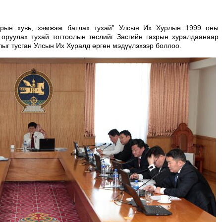
рын хувь, хэмжээг батлах тухай” Улсын Их Хурлын 1999 оны
 оруулах тухай тогтоолын төслийг Засгийн газрын хуралдаанаар
лыг тусган Улсын Их Хуралд өргөн мэдүүлэхээр боллоо.