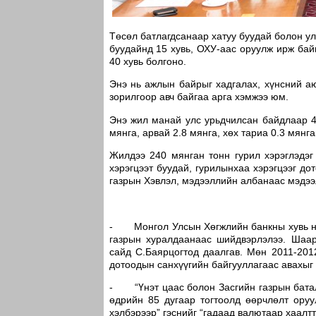
Төсөл батлагдсанаар хатуу буудай болон у
буудайнд 15 хувь, ОХУ-аас оруулж ирж бай
40 хувь болгоно.
Энэ нь ажлын байрыг хадгалах, хүнсний а
зорилгоор авч байгаа арга хэмжээ юм.
Энэ жил манай улс урьдчилсан байдлаар 42
мянга, арвай 2.8 мянга, хөх тариа 0.3 мянг
Жилдээ 240 мянган тонн гурил хэрэглэдэг
хэрэгцээт буудай, гурилынхаа хэрэгцээг до
газрын Хэвлэл, мэдээллийн албанаас мэдээ
- Монгол Улсын Хөгжлийн банкны хувь ний
газрын хуралдаанаас шийдвэрлэлээ. Шаар
сайд С.Баярцогтод даалгав. Мөн 2011-201
дотоодын санхүүгийн байгууллагаас авахыг
- “Үнэт цаас болон Засгийн газрын баталг
өдрийн 85 дугаар тогтоолд өөрчлөлт оруу
хэлбэрээр” гэснийг “гадаад валютаар хаалтт