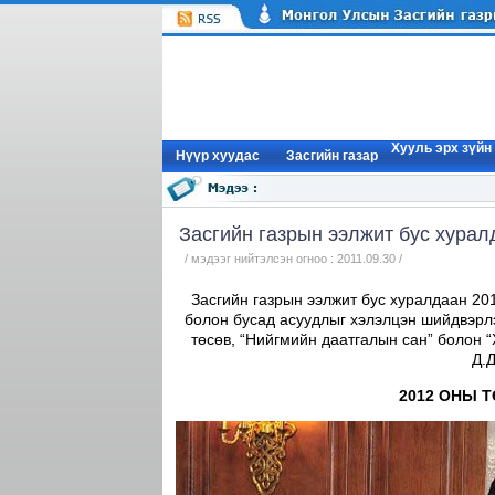
Хууль эрх зүйн
Нүүр xуудас
Засгийн газар
Засгийн газрын ээлжит бус хурал
/ мэдээг нийтэлсэн огноо : 2011.09.30 /
Засгийн газрын ээлжит бус хуралдаан 20
болон бусад асуудлыг хэлэлцэн шийдвэрл
төсөв, “Нийгмийн даатгалын сан” болон “
Д.
2012 ОНЫ 