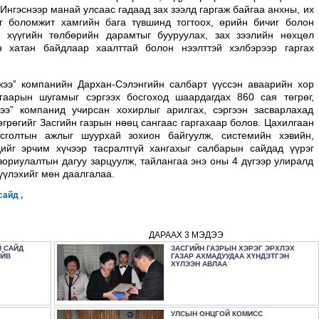
. Ингэснээр манай улсаас гадаад зах зээлд гаргаж байгаа анхны, их
г боломжит хамгийн бага түвшинд тогтоох, өрийн бичиг болон
эх хүүгийн төлбөрийн дарамтыг бууруулах, зах зээлийн нөхцөл
 хатан байдлаар хаалттай болон нээлттэй хэлбэрээр гаргах
жээ” компанийн Дархан-Сэлэнгийн салбарт үүссэн аваарийн хор
гаарын шугамыг сэргээх босгоход шаардагдах 860 сая төгрөг,
жээ” компанид учирсан хохирлыг арилгах, сэргээн засварлахад
төгрөгийг Засгийн газрын нөөц сангаас гаргахаар болов. Цахилгаан
сголтын ажлыг шуурхай зохион байгуулж, системийн хэвийн,
дийг эрчим хүчээр тасралтгүй хангахыг салбарын сайдад үүрэг
зориулалтын дагуу зарцуулж, тайлангаа энэ оны 4 дүгээр улиралд
үүлэхийг мөн даалгалаа.
сайд ,
ДАРААХ 3 МЭДЭЭ
 САЙД
ЗАСГИЙН ГАЗРЫН ХЭРЭГ ЭРХЛЭХ
ИЙВ
ГАЗАР АХМАДУУДАА ХҮНДЭТГЭН
ХҮЛЭЭН АВЛАА
УЛСЫН ОНЦГОЙ КОМИСС