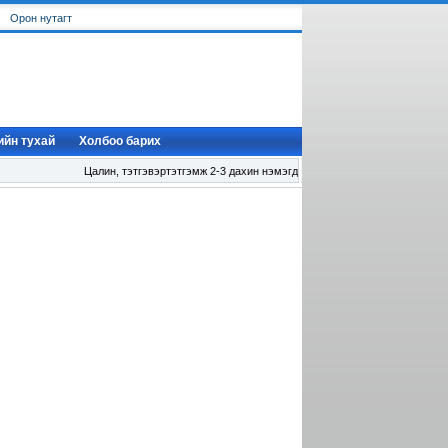
Орон нутагт
ийн тухай
Холбоо барих
Цалин, тэтгэвэртэтгэмж 2-3 дахин нэмэгдлээ .. ..
ТӨРИЙН АЛБАН ХААГЧИ