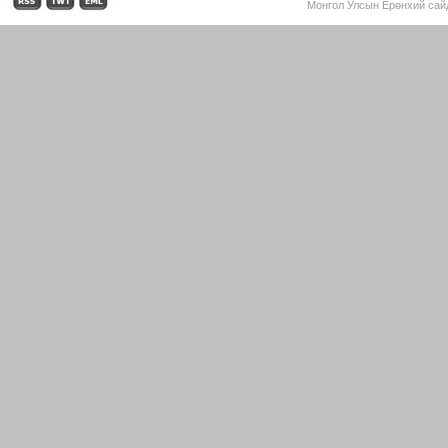
Монгол Улсын Ерөнхий сайд