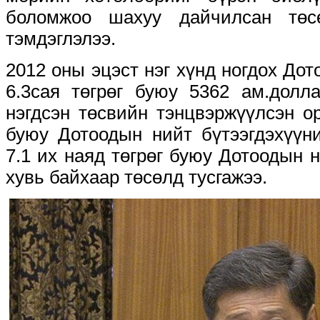
боломжоо шахуу дайчилсан төс
тэмдэглэлээ.
2012 оны эцэст нэг хүнд ногдох Дот
6.3сая төгрөг буюу 5362 ам.долл
нэгдсэн төсвийн тэнцвэржүүлсэн ор
буюу Дотоодын нийт бүтээгдэхүүни
7.1 их наяд төгрөг буюу Дотоодын н
хувь байхаар төсөлд тусгажээ.