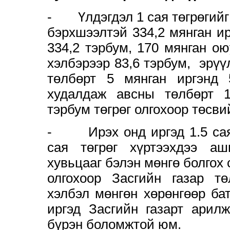
- Үлдэгдэл 1 сая төгрөгийг
бэрхшээлтэй 334,2 мянган и
334,2 тэрбум, 170 мянган о
хэлбэрээр 83,6 тэрбум, эрү
төлбөрт 5 мянган иргэнд
худалдаж авсны төлбөрт 1
тэрбум төгрөг олгохоор төсви
- Ирэх онд иргэд 1.5 сая 
сая төгрөг хүртээхдээ а
хувьцааг бэлэн мөнгө болгох
олгохоор Засгийн газар т
хэлбэл мөнгөн хөрөнгөөр ба
иргэд Засгийн газарт арил
бүрэн боломжтой юм.