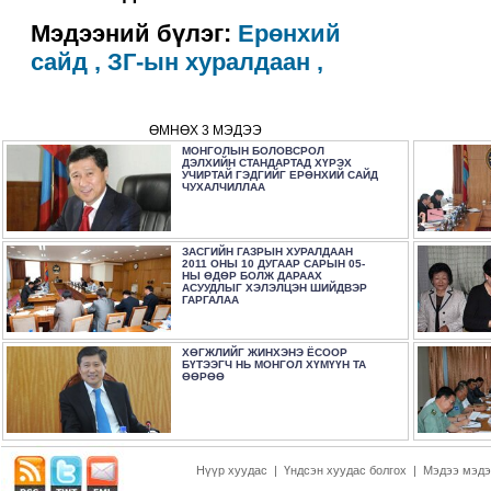
Мэдээний бүлэг:
Ерөнхий
сайд ,
ЗГ-ын хуралдаан ,
ӨМНӨХ 3 МЭДЭЭ
МОНГОЛЫН БОЛОВСРОЛ
ДЭЛХИЙН СТАНДАРТАД ХҮРЭХ
УЧИРТАЙ ГЭДГИЙГ ЕРӨНХИЙ САЙД
ЧУХАЛЧИЛЛАА
ЗАСГИЙН ГАЗРЫН ХУРАЛДААН
2011 ОНЫ 10 ДУГААР САРЫН 05-
НЫ ӨДӨР БОЛЖ ДАРААХ
АСУУДЛЫГ ХЭЛЭЛЦЭН ШИЙДВЭР
ГАРГАЛАА
ХӨГЖЛИЙГ ЖИНХЭНЭ ЁСООР
БҮТЭЭГЧ НЬ МОНГОЛ ХҮМҮҮН ТА
ӨӨРӨӨ
Нүүр хуудас
|
Үндсэн хуудас болгох
|
Мэдээ мэдэ