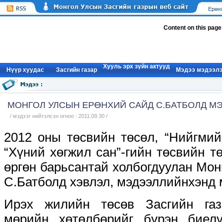
Ерөн
Content on this page
Хууль эрх зүйн актууд
Нүүр xуудас
Засгийн газар
Мэдээ мэдээл
МОНГОЛ УЛСЫН ЕРӨНХИЙ САЙД С.БАТБОЛД М
/ мэдээг нийтэлсэн огноо : 2011.09.30 /
2012 оны төсвийн төсөл, “Нийгмий
“Хүний хөгжил сан”-гийн төсвийн 
өргөн барьсантай холбогдуулан Мо
С.Батболд хэвлэл, мэдээллийнхэнд 
Ирэх жилийн төсөв Засгийн га
мөрийн хөтөлбөрийг бүрэн биелү