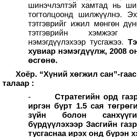
шинэчлэлтэй хамтад нь ший
тогтолцоонд шилжүүлнэ. Э
тэтгэврийг ижил мөнгөн дүн
тэтгэврийн хэмжээг х
нэмэгдүүлэхээр тусгажээ.
Тэ
хувиар нэмэгдүүлж, 2008 о
өсгөнө.
Хоёр. “Хүний хөгжил сан”-гаас 1
талаар
:
-
Стратегийн орд газ
иргэн бүрт 1.5 сая төгрөг
зүйн болон санхүүг
бүрдүүлэхээр Засгийн газ
тусгаснаа ирэх онд бүрэн х