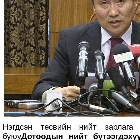
Нэгдсэн төсвийн нийт зарлаг
буюу
Дотоодын нийт бүтээгдэхүү