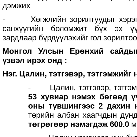
дэмжих
- Хөгжлийн зорилтуудыг хэрэгж
санхүүгийн боломжит бүх эх үү
зардлаар бүрдүүлэхийг гол зорилтоо
Монгол Улсын Ерөнхий сайды
үзвэл ирэх онд
:
Нэг. Цалин, тэтгэвэр, тэтгэмжийг
- Цалин, тэтгэвэр, тэтгэ
53 хувиар нэмэх бөгөөд ү
оны түвшингээс 2 дахин
төрийн албан хаагчдын ду
төгрөгөөр нэмэгдэж 600.0
мя