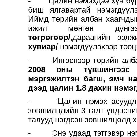
- Цалин нэмэхдээ хүн бүри
биш ялгавартай нэмэгдүүл
Иймд төрийн албан хаагчды
ижил мөнгөн дү
төгрөгөөр/,
дараагийн ээл
хувиар/
нэмэгдүүлэхээр тоо
- Ингэснээр төрийн албан
2008 оны түвшингээс 
мэргэжилтэн багш, эмч на
дээд цалин 1.8 дахин нэмэг
- Цалин нэмэх асуудлыг
зөвшилцлийн 3 талт үндэсни
талууд нэгдсэн зөвшилцөлд 
- Энэ удаад тэтгэвэр нэмэ