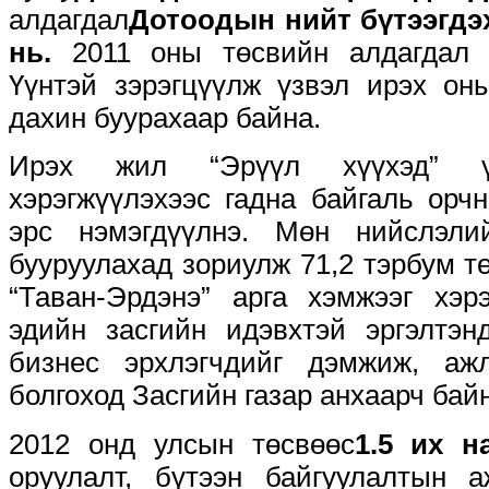
алдагдал
Дотоодын нийт бүтээгдэх
нь.
2011 оны төсвийн алдагдал 9
Үүнтэй зэрэгцүүлж үзвэл ирэх он
дахин буурахаар байна.
Ирэх жил “Эрүүл хүүхэд” үн
хэрэгжүүлэхээс гадна байгаль орч
эрс нэмэгдүүлнэ. Мөн нийслэли
бууруулахад зориулж 71,2 тэрбум тө
“Таван-Эрдэнэ” арга хэмжээг хэр
эдийн засгийн идэвхтэй эргэлтэн
бизнес эрхлэгчдийг дэмжиж, а
болгоход Засгийн газар анхаарч бай
2012 онд улсын төсвөөс
1.5 их н
оруулалт, бүтээн байгуулалтын 