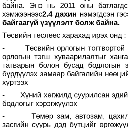
байна. Энэ нь 2011 оны батлагдс
хэмжээнээс
2.4 дахин
нэмэгдсэн гэс
байгаагүй үзүүлэлт болж байна.
Төсвийн төслөөс харахад ирэх онд :
- Төсвийн орлогын тогтвортой эх
орлогын тэгш хуваарилалтыг ханга
татварын болон бусад бодлогын з
бүрдүүлэх замаар байгалийн нөөций
хүртээх
- Хүний хөгжилд суурилсан эдийн
бодлогыг хэрэгжүүлэх
- Төмөр зам, автозам, цахилга
засгийн суурь дэд бүтцийг өргөжүү