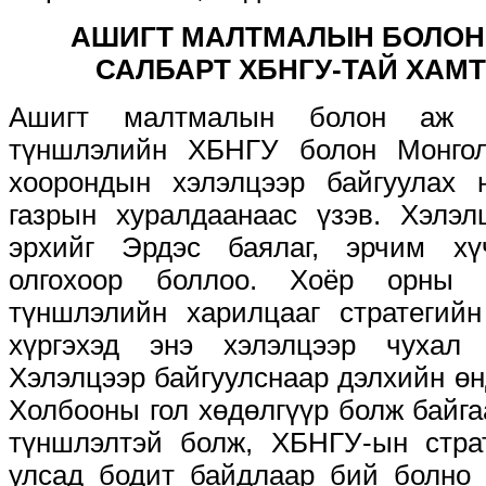
АШИГТ МАЛТМАЛЫН БОЛОН
САЛБАРТ ХБНГУ-ТАЙ ХАМ
Ашигт малтмалын болон аж ү
түншлэлийн ХБНГУ болон Монгол
хоорондын хэлэлцээр байгуулах 
газрын хуралдаанаас үзэв. Хэлэл
эрхийг Эрдэс баялаг, эрчим хү
олгохоор боллоо. Хоёр орны
түншлэлийн харилцааг стратегий
хүргэхэд энэ хэлэлцээр чухал
Хэлэлцээр байгуулснаар дэлхийн ө
Холбооны гол хөдөлгүүр болж байг
түншлэлтэй болж, ХБНГУ-ын стра
улсад бодит байдлаар бий болно 