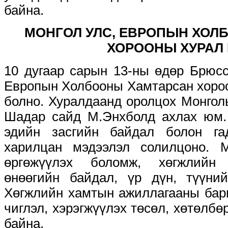
байна.
МОНГОЛ УЛС, ЕВРОПЫН ХОЛ
ХОРООНЫ ХУРАЛ
10 дугаар сарын 13-ны өдөр Брюсс
Европын Холбооны Хамтарсан хороо
болно. Хуралдаанд оролцох Монгол
Шадар сайд М.Энхболд ахлах юм. 
эдийн засгийн байдал болон га
харилцан мэдээлэл солилцоно. 
өргөжүүлэх боломж, хөгжлийн
өнөөгийн байдал, үр дүн, түүни
Хөгжлийн хамтын ажиллагааны бар
чиглэл, хэрэгжүүлэх төсөл, хөтөлб
байна.