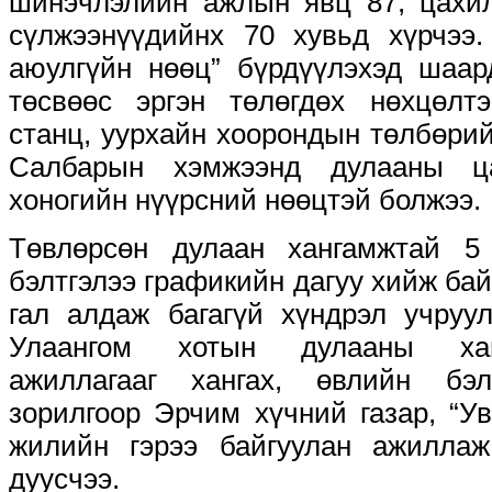
шинэчлэлийн ажлын явц 87, цахил
сүлжээнүүдийнх 70 хувьд хүрчээ.
аюулгүйн нөөц” бүрдүүлэхэд шаар
төсвөөс эргэн төлөгдөх нөхцөлтэ
станц, уурхайн хоорондын төлбөри
Салбарын хэмжээнд дулааны ца
хоногийн нүүрсний нөөцтэй болжээ.
Төвлөрсөн дулаан хангамжтай 5
бэлтгэлээ графикийн дагуу хийж бай
гал алдаж багагүй хүндрэл учруу
Улаангом хотын дулааны хан
ажиллагааг хангах, өвлийн бэл
зорилгоор Эрчим хүчний газар, “У
жилийн гэрээ байгуулан ажилла
дуусчээ.