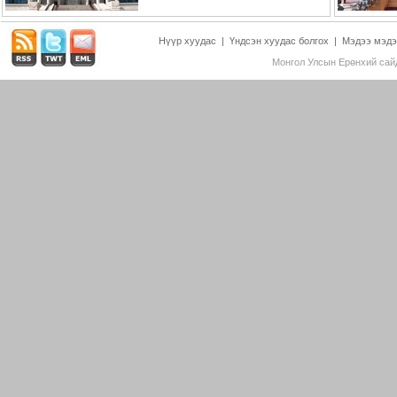
Нүүр хуудас
|
Үндсэн хуудас болгох
|
Мэдээ мэдэ
Монгол Улсын Ерөнхий сайд