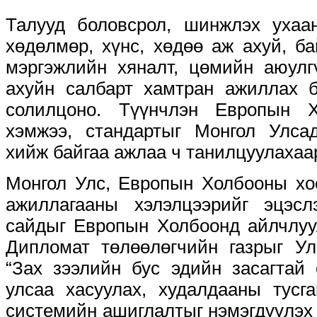
Талууд боловсрол, шинжлэх ухаан
хөдөлмөр, хүнс, хөдөө аж ахуй, ба
мэргэжлийн хяналт, цөмийн аюулг
ахуйн салбарт хамтран ажиллах 
солилцоно. Түүнчлэн Европын 
хэмжээ, стандартыг Монгол Улсад
хийж байгаа ажлаа ч танилцуулахаа
Монгол Улс, Европын Холбооны хо
ажиллагааны хэлэлцээрийг эцэсл
сайдыг Европын Холбоонд айлчлуу
Дипломат төлөөлөгчийн газрыг Ул
“Зах зээлийн бус эдийн засагтай 
улсаа хасуулах, худалдааны тусг
системийн ашиглалтыг нэмэгдүүлэх