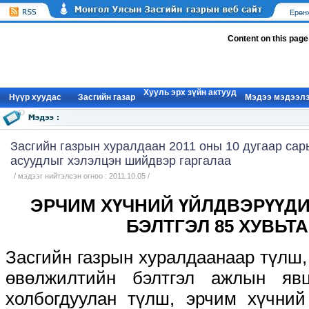
Ерөн
Content on this page
Хууль эрх зүйн актууд
Нүүр xуудас
Засгийн газар
Мэдээ мэдээл
Засгийн газрын хуралдаан 2011 оны 10 дугаар са
асуудлыг хэлэлцэн шийдвэр гаргалаа
/ мэдээг нийтэлсэн огноо : 2011.10.05 /
ЭРЧИМ ХҮЧНИЙ ҮЙЛДВЭРҮҮД
БЭЛТГЭЛ 85 ХУВЬТ
Засгийн газрын хуралдаанаар түлш
өвөлжилтийн бэлтгэл ажлын явц
холбогдуулан түлш, эрчим хүчний