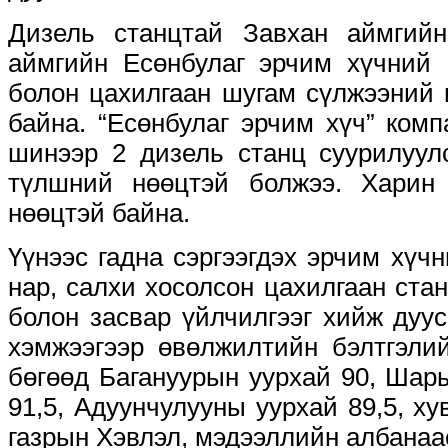
Дизель станцтай Завхан аймгийн
аймгийн Есөнбулаг эрчим хүчний
болон цахилгаан шугам сүлжээний 
байна. “Есөнбулаг эрчим хүч” ком
шинээр 2 дизель станц суурилуул
түлшний нөөцтэй болжээ. Харин
нөөцтэй байна.
Үүнээс гадна сэргээгдэх эрчим хүч
нар, салхи хосолсон цахилгаан ста
болон засвар үйлчилгээг хийж дуу
хэмжээгээр өвөлжилтийн бэлтгэли
бөгөөд Багануурын уурхай 90, Шар
91,5, Адуунчулууны уурхай 89,5, ху
газрын Хэвлэл, мэдээллийн албана