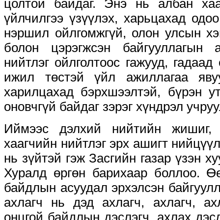
цолтой байдаг. Энэ нь албан хаа
үйлчилгээ үзүүлэх, харьцахад одо
нэршил ойлгомжгүй, олон улсын хэ
болон цэрэгжсэн байгууллагын 
нийтлэг ойлголтоос гажууд, гадаад
ижил төстэй үйл ажиллагаа явуу
харилцахад бэрхшээлтэй, бүрэн ут
оновчгүй байдаг зэрэг хүндрэл учруу
Иймээс дэлхий нийтийн жишиг, 
хаагчийн нийтлэг эрх ашигт нийцүү
нь зүйтэй гэж Засгийн газар үзэн х
Хуралд өргөн барихаар боллоо. Ө
байдлын асуудал эрхэлсэн байгуулл
ахлагч нь дэд ахлагч, ахлагч, а
онцгой байдлын дэслэгч, ахлах дэсл