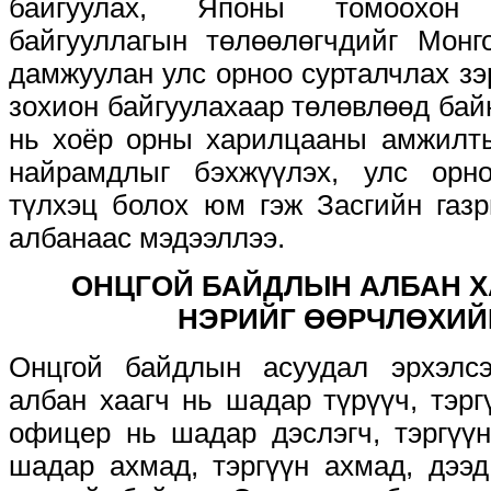
байгуулах, Японы томоохон 
байгууллагын төлөөлөгчдийг Монг
дамжуулан улс орноо сурталчлах зэр
зохион байгуулахаар төлөвлөөд бай
нь хоёр орны харилцааны амжилты
найрамдлыг бэхжүүлэх, улс орн
түлхэц болох юм гэж Засгийн газ
албанаас мэдээллээ.
ОНЦГОЙ БАЙДЛЫН АЛБАН 
НЭРИЙГ ӨӨРЧЛӨХИЙ
Онцгой байдлын асуудал эрхэлсэ
албан хаагч нь шадар түрүүч, тэргү
офицер нь шадар дэслэгч, тэргүүн
шадар ахмад, тэргүүн ахмад, дээд