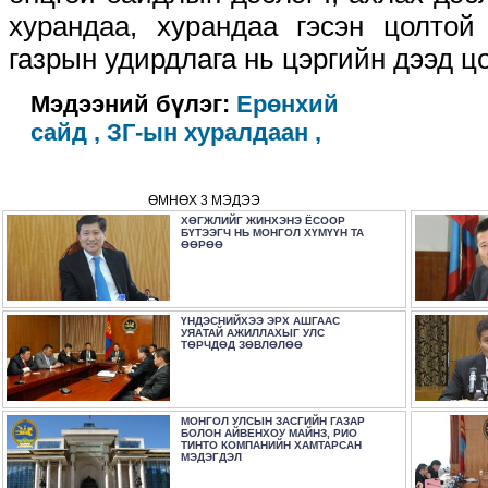
хурандаа, хурандаа гэсэн цолтой
газрын удирдлага нь цэргийн дээд ц
Мэдээний бүлэг:
Ерөнхий
сайд ,
ЗГ-ын хуралдаан ,
ӨМНӨХ 3 МЭДЭЭ
ХӨГЖЛИЙГ ЖИНХЭНЭ ЁСООР
БҮТЭЭГЧ НЬ МОНГОЛ ХҮМҮҮН ТА
ӨӨРӨӨ
ҮНДЭСНИЙХЭЭ ЭРХ АШГААС
УЯАТАЙ АЖИЛЛАХЫГ УЛС
ТӨРЧДӨД ЗӨВЛӨЛӨӨ
МОНГОЛ УЛСЫН ЗАСГИЙН ГАЗАР
БОЛОН АЙВЕНХОУ МАЙНЗ, РИО
ТИНТО КОМПАНИЙН ХАМТАРСАН
МЭДЭГДЭЛ