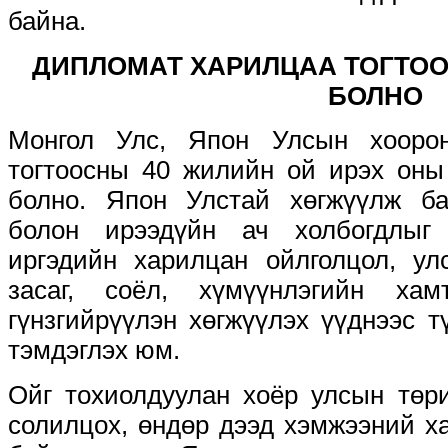
байна.
ДИПЛОМАТ ХАРИЛЦАА ТОГТОО
БОЛНО
Монгол Улс, Япон Улсын хооро
тогтоосны 40 жилийн ой ирэх оны
болно. Япон Улстай хөгжүүлж б
болон ирээдүйн ач холбогдлыг
иргэдийн харилцан ойлголцол, ул
засаг, соёл, хүмүүнлэгийн ха
гүнзгийрүүлэн хөгжүүлэх үүднээс т
тэмдэглэх юм.
Ойг тохиолдуулан хоёр улсын төри
солилцох, өндөр дээд хэмжээний х