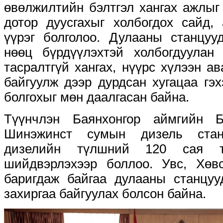
өвөлжилтийн бэлтгэл хангах ажлыг
дотор дуусгахыг холбогдох сайд, 
үүрэг болголоо. Дулааны станцуу
нөөц бүрдүүлэхтэй холбогдуулан 
тасралтгүй хангах, нүүрс хүлээн а
байгуулж дээр дурдсан хугацаа гэ
болгохыг мөн даалгасан байна.
Түүнчлэн Баянхонгор аймгийн Б
Шинэжинст сумын дизель стан
дизелийн түлшний 120 сая т
шийдвэрлэхээр боллоо. Увс, Хөвс
баригдаж байгаа дулааны станцу
захиргаа байгуулах болсон байна.