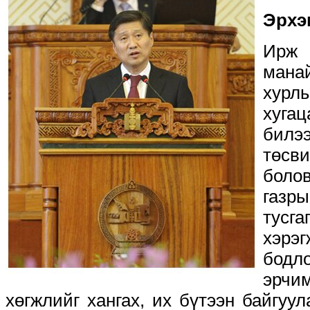
Эрхэ
Ирж 
манай
хур
хуг
билэ
тө
боло
газр
тусг
хэрэг
бод
эрч
хөгжлийг хангах, их бүтээн байгуул