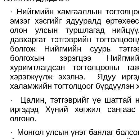
· Нийгмийн хамгааллын тогтолцо
эмзэг хэсгийг ядууралд өртөхөө
олон улсын туршлагад нийцүү
давхаргат тэтгэврийн тогтолцо
болгож Нийгмийн суурь тэтгэ
болгохын зэрэгцээ Нийгми
хуримтлагдсан тогтолцооны га
хэрэгжүүлж эхэлнэ. Ядуу иргэ
халамжийн тогтолцоог бүрдүүлэн 
· Цалин, тэтгэврийг үе шаттай н
иргэдэд Хүний хөгжил сангаас
олгоно.
· Монгол улсын үнэт баялаг болсо