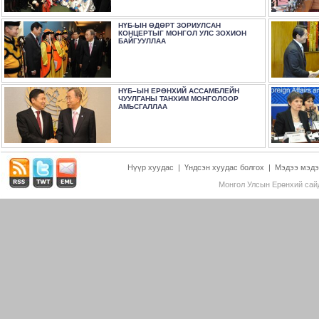
НҮБ-ЫН ӨДӨРТ ЗОРИУЛСАН
КОНЦЕРТЫГ МОНГОЛ УЛС ЗОХИОН
БАЙГУУЛЛАА
НҮБ–ЫН ЕРӨНХИЙ АССАМБЛЕЙН
ЧУУЛГАНЫ ТАНХИМ МОНГОЛООР
АМЬСГАЛЛАА
Нүүр хуудас
|
Үндсэн хуудас болгох
|
Мэдээ мэдэ
Монгол Улсын Ерөнхий сайд