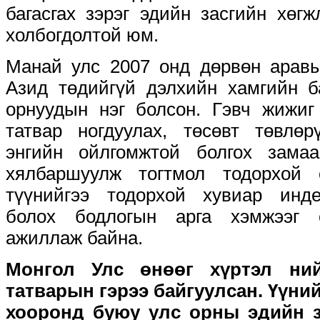
багасгах зэрэг эдийн засгийн хөгж
холбогдолтой юм.
Манай улс 2007 онд дөрвөн аравы
Азид төдийгүй дэлхийн хамгийн б
орнуудын нэг болсон. Гэвч жижиг
татвар ногдуулах, төсөвт төвлөр
энгийн ойлгомжтой болгох зама
хялбаршуулж тогтмол тодорхой 
түүнийгээ тодорхой хувиар инде
болох бодлогын арга хэмжээг с
ажиллаж байна.
Монгол Улс өнөөг хүртэл ни
татварын гэрээ байгуулсан. Үүний
хооронд буюу улс орны эдийн з