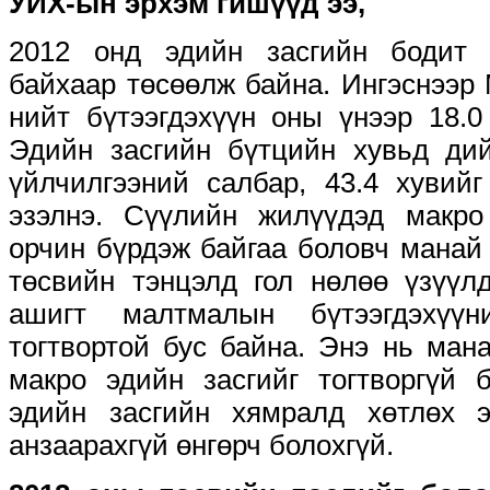
УИХ-ын эрхэм гишүүд ээ,
2012 онд эдийн засгийн бодит 
байхаар төсөөлж байна. Ингэснээр
нийт бүтээгдэхүүн оны үнээр 18.0
Эдийн засгийн бүтцийн хувьд дий
үйлчилгээний салбар, 43.4 хувий
эзэлнэ. Сүүлийн жилүүдэд макро
орчин бүрдэж байгаа боловч манай
төсвийн тэнцэлд гол нөлөө үзүүл
ашигт малтмалын бүтээгдэхүү
тогтвортой бус байна. Энэ нь ман
макро эдийн засгийг тогтворгүй 
эдийн засгийн хямралд хөтлөх 
анзаарахгүй өнгөрч болохгүй.