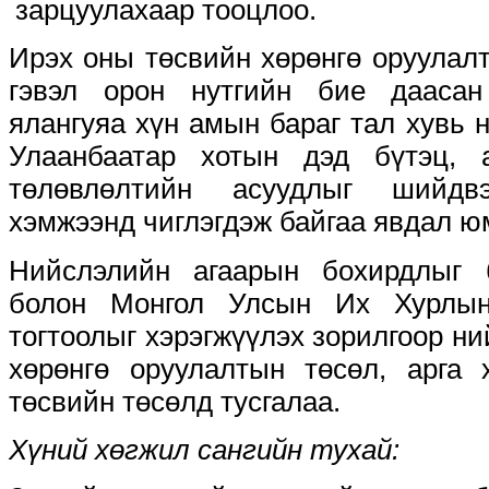
зарцуулахаар тооцлоо.
Ирэх оны төсвийн хөрөнгө оруулал
гэвэл орон нутгийн бие даасан
ялангуяа хүн амын бараг тал хувь 
Улаанбаатар хотын дэд бүтэц, 
төлөвлөлтийн асуудлыг шийдв
хэмжээнд чиглэгдэж байгаа явдал ю
Нийслэлийн агаарын бохирдлыг 
болон Монгол Улсын Их Хурлын
тогтоолыг хэрэгжүүлэх зорилгоор ни
хөрөнгө оруулалтын төсөл, арга 
төсвийн төсөлд тусгалаа.
Хүний хөгжил сангийн тухай: