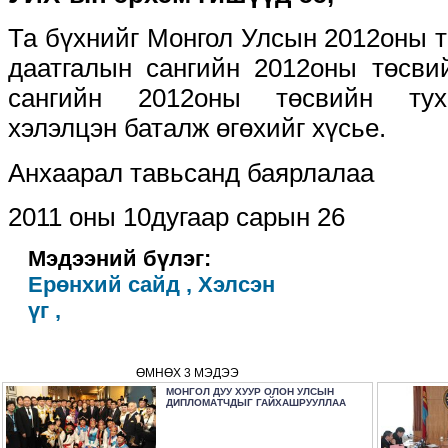
Та бүхнийг Монгол Улсын 2012оны 
даатгалын сангийн 2012оны төсви
сангийн 2012оны төсвийн туха
хэлэлцэн баталж өгөхийг хүсье.
Анхаарал тавьсанд баярлалаа
2011 оны 10дугаар сарын 26
Мэдээний бүлэг:
Ерөнхий сайд ,
Хэлсэн
үг ,
ӨМНӨХ 3 МЭДЭЭ
МОНГОЛ ДУУ ХУУР ОЛОН УЛСЫН
ДИПЛОМАТЧДЫГ ГАЙХАШРУУЛЛАА