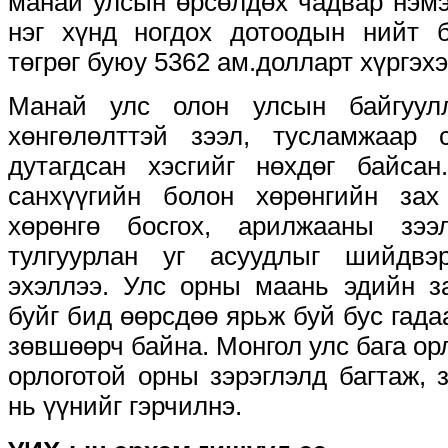
манай улсын өрсөлдөх чадвар нэмэ
нэг хүнд ногдох дотоодын нийт б
төгрөг буюу 5362 ам.долларт хүргэ
Манай улс олон улсын байгуулл
хөнгөлөлттэй зээл, тусламжаар с
дутагдсан хэсгийг нөхдөг байса
санхүүгийн болон хөрөнгийн зах
хөрөнгө босгох, арилжааны зэ
тулгуурлан уг асуудлыг шийдвэ
эхэллээ. Улс орны маань эдийн з
буйг бид өөрсдөө ярьж буй бус гада
зөвшөөрч байна. Монгол улс бага ор
орлоготой орны зэрэглэлд багтаж, 
нь үүнийг гэрчилнэ.