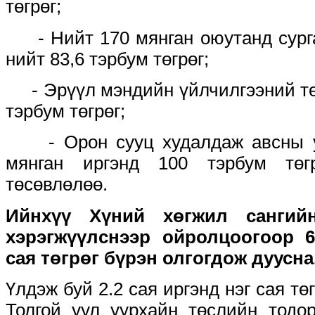
төгрөг;
- Нийт 170 мянган оюутанд сурга
нийт 83,6 тэрбум төгрөг;
- Эрүүл мэндийн үйлчилгээний төл
тэрбум төгрөг;
- Орон сууц худалдаж авсны ур
мянган иргэнд 100 тэрбум төг
төсөвлөлөө.
Ийнхүү Хүний хөгжил сангий
хэрэгжүүлснээр ойролцоогоор 6
сая төгрөг бүрэн олгогдож дуусна
Үлдэж буй 2.2 сая иргэнд нэг сая тө
Толгой уул уурхайн төслийн тодо