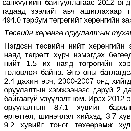
санхүүгийн байгууллагаас 2012 онд
гадаад зээлийг авч ашиглахаар т
494.0 тэрбум төгрөгийг хөрөнгийн з
Төсвийн хөрөнгө оруулалтын туха
Нэгдсэн төсвийн нийт хөрөнгийн 
наяд төгрөгт хүрч нэмэгдэх бөгөө
нийт 1.5 их наяд төгрөгийн хөр
төлөвлөж байна. Энэ оны батлагдс
2.4 дахин өсч, 2000-2007 онд хийг
оруулалтын хэмжээнээс даруй 2 да
байгаагүй үзүүлэлт юм. Ирэх 2012 
оруулалтын 87.1 хувийг барил
өргөтгөл, шинэчлэл хийхэд, 3.7 ху
9.2 хувийг тоног төхөөрөмж ху