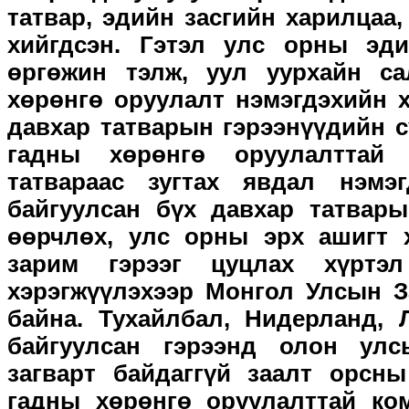
татвар, эдийн засгийн харилцаа,
хийгдсэн. Гэтэл улс орны эди
өргөжин тэлж, уул уурхайн са
хөрөнгө оруулалт нэмэгдэхийн 
давхар татварын гэрээнүүдийн с
гадны хөрөнгө оруулалттай 
татвараас зугтах явдал нэмэ
байгуулсан бүх давхар татвары
өөрчлөх, улс орны эрх ашигт 
зарим гэрээг цуцлах хүртэ
хэрэгжүүлэхээр Монгол Улсын З
байна. Тухайлбал, Нидерланд, 
байгуулсан гэрээнд олон ул
загварт байдаггүй заалт орсн
гадны хөрөнгө оруулалттай ко