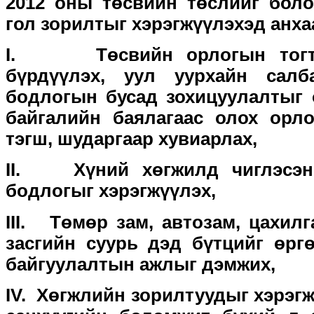
2012 оны төсвийн төслийг боло
гол зорилтыг хэрэгжүүлэхэд анх
I.
Төсвийн орлогын тогт
бүрдүүлэх, уул уурхайн сал
бодлогын бусад зохицуулалтыг 
байгалийн баялагаас олох орл
тэгш, шударгаар хувиарлах,
II.
Хүний хөгжилд чиглэсэн
бодлогыг хэрэгжүүлэх,
III.
Төмөр зам, автозам, цахилг
засгийн суурь дэд бүтцийг өрг
байгуулалтын ажлыг дэмжих,
IV.
Хөгжлийн зорилтуудыг хэрэг