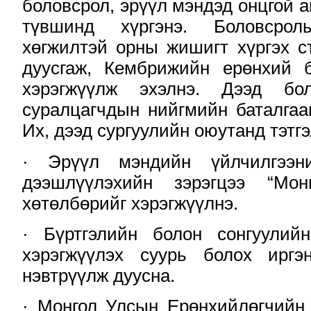
боловсрол, эрүүл мэндэд онцгой а
түвшинд хүргэнэ. Боловсрол
хөгжилтэй орны жишигт хүргэх с
дуусгаж, Кембрижийн ерөнхий б
хэрэгжүүлж эхэлнэ. Дээд бол
суралцагчдын нийгмийн баталгаа
Их, дээд сургуулийн оюутанд тэтгэ
· Эрүүл мэндийн үйлчилгээн
дээшлүүлэхийн зэрэгцээ “Мон
хөтөлбөрийг хэрэгжүүлнэ.
· Бүртгэлийн болон сонгуулий
хэрэгжүүлэх суурь болох иргэ
нэвтрүүлж дуусна.
· Монгол Улсын Ерөнхийлөгчийн