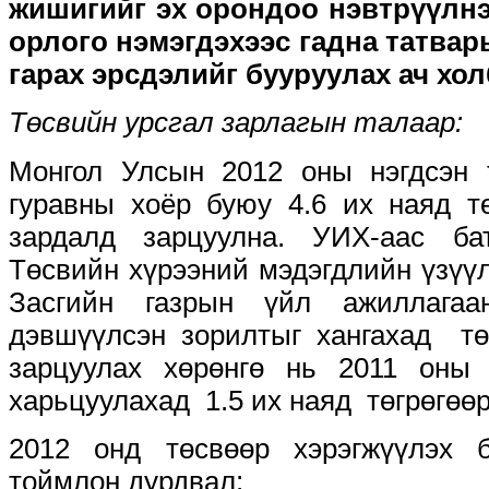
жишигийг эх орондоо нэвтрүүлнэ
орлого нэмэгдэхээс гадна татвар
гарах эрсдэлийг бууруулах ач хо
Төсвийн урсгал зарлагын талаар:
Монгол Улсын 2012 оны нэгдсэн 
гуравны хоёр буюу 4.6 их наяд тө
зардалд зарцуулна. УИХ-аас ба
Төсвийн хүрээний мэдэгдлийн үзүүл
Засгийн газрын үйл ажиллагаа
дэвшүүлсэн зорилтыг хангахад тө
зарцуулах хөрөнгө нь 2011 оны 
харьцуулахад 1.5 их наяд төгрөгөөр
2012 онд төсвөөр хэрэгжүүлэх 
тоймлон дурдвал: