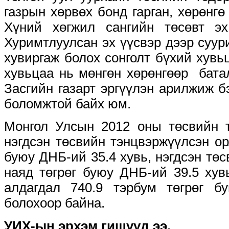
газрын хөрвөх бонд гарган, хөрөнгө
Хүний хөгжил сангийн төсөвт эх
Хуримтлуулсан эх үүсвэр дээр суур
хувиргаж болох сонголт бүхий хувьц
хувьцаа нь мөнгөн хөрөнгөөр бата
Засгийн газарт эргүүлэн арилжиж б
боломжтой байх юм.
Монгол Улсын 2012 оны төсвийн т
нэгдсэн төсвийн тэнцвэржүүлсэн ор
буюу ДНБ-ий 35.4 хувь, нэгдсэн төс
наяд төгрөг буюу ДНБ-ий 39.5 хув
алдагдал 740.9 тэрбум төгрөг 
болохоор байна.
УИХ-ын эрхэм гишүүд ээ,