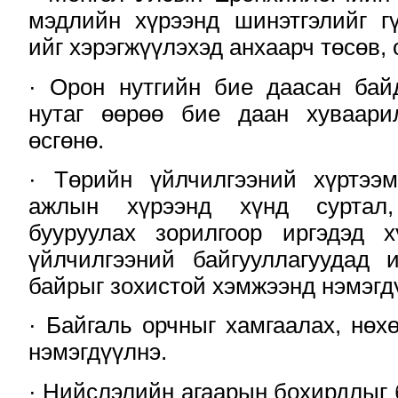
мэдлийн хүрээнд шинэтгэлийг гү
ийг хэрэгжүүлэхэд анхаарч төсөв, 
· Орон нутгийн бие даасан бай
нутаг өөрөө бие даан хуваари
өсгөнө.
· Төрийн үйлчилгээний хүртээ
ажлын хүрээнд хүнд суртал,
бууруулах зорилгоор иргэдэд 
үйлчилгээний байгууллагуудад 
байрыг зохистой хэмжээнд нэмэгд
· Байгаль орчныг хамгаалах, нөхө
нэмэгдүүлнэ.
· Нийслэлийн агаарын бохирдлыг 