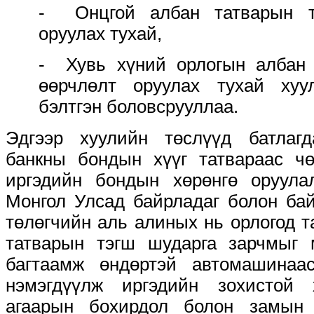
- Онцгой албан татварын т
оруулах тухай,
- Хувь хүний орлогын албан 
өөрчлөлт оруулах тухай хуу
бэлтгэн боловсрууллаа.
Эдгээр хуулийн төслүүд батлаг
банкны бондын хүүг татвараас чө
иргэдийн бондын хөрөнгө оруула
Монгол Улсад байрладаг болон бай
төлөгчийн аль алиных нь орлогод та
татварын тэгш шударга зарчмыг 
багтаамж өндөртэй автомашинаа
нэмэгдүүлж иргэдийн зохистой 
агаарын бохирдол болон замын 