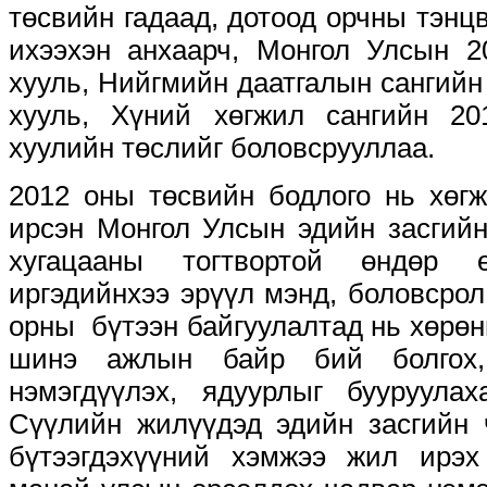
төсвийн гадаад, дотоод орчны тэнц
ихээхэн анхаарч, Монгол Улсын 2
хууль, Нийгмийн даатгалын сангийн
хууль, Хүний хөгжил сангийн 2
хуулийн төслийг боловсрууллаа.
2012 оны төсвийн бодлого нь хөг
ирсэн Монгол Улсын эдийн засгийн
хугацааны тогтвортой өндөр ө
иргэдийнхээ эрүүл мэнд, боловсрол,
орны бүтээн байгуулалтад нь хөрөн
шинэ ажлын байр бий болгох,
нэмэгдүүлэх, ядуурлыг бууруул
Сүүлийн жилүүдэд эдийн засгийн 
бүтээгдэхүүний хэмжээ жил ирэх