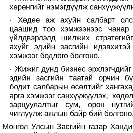
хөрөнгийг нэмэгдүүлж санхүүжүүлн
· Хөдөө аж ахуйн салбарт олс
цаашид тоо хэмжээнээс чанар 
үйлдвэрлэлд шилжих стратегий
ахуйг эдийн засгийн идэвхитэй
хэмжээг бодлого болгоно.
· Жижиг дунд бизнес эрхлэгчдийг
эдийн засгийн таатай орчин бү
бодит салбарын өсөлтийг хангаха
арга хэмжээг санхүүжүүлэх, хөдө
зарцуулалтыг сум, орон нутги
чиглүүлж ажлын байр бий болгоно
Монгол Улсын Засгийн газар Ханди