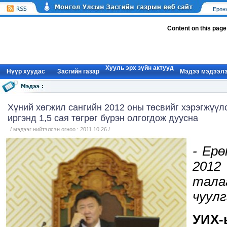
Ерөн
Content on this page
Хууль эрх зүйн актууд
Нүүр xуудас
Засгийн газар
Мэдээ мэдээл
Хүний хөгжил сангийн 2012 оны төсвийг хэрэгжүүл
иргэнд 1,5 сая төгрөг бүрэн олгогдож дуусна
/ мэдээг нийтэлсэн огноо : 2011.10.26 /
- Ер
2012
тал
чуулг
УИХ-