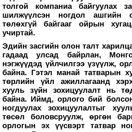
толгой компаниа байгуулах з
шилжүүлсэн ногдол ашгийн о
төлөхгүй байгааг ойрын хугац
учиртай.
Эдийн засгийн олон талт харилц
гадаад улсад байрлан, Мон
нэгжүүдэд үйлчилгээ үзүүлж, ор
байна. Гэтэл манай татварын х
төрлийн үйл ажиллагаанд хэрх
хууль зүйн зохицуулалт нь тө
байна. Иймд, орлого бий болсо
ногдуулах зохицуулалтыг хуул
төсөл боловсруулж, өргөн бар
орлогын эх үүсвэрт татвар но