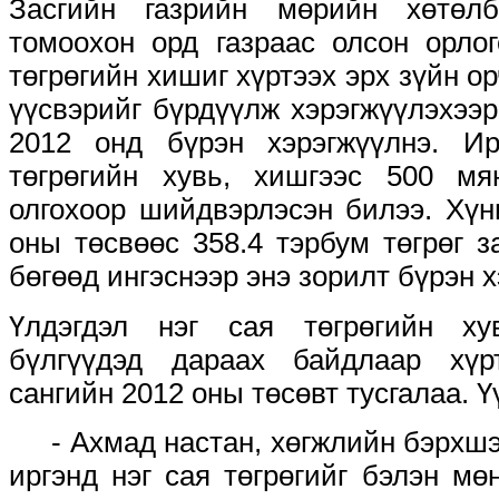
Засгийн газрийн мөрийн хөтөлб
томоохон орд газраас олсон орлог
төгрөгийн хишиг хүртээх эрх зүйн о
үүсвэрийг бүрдүүлж хэрэгжүүлэхээр
2012 онд бүрэн хэрэгжүүлнэ. Ир
төгрөгийн хувь, хишгээс 500 мян
олгохоор шийдвэрлэсэн билээ. Хүн
оны төсвөөс 358.4 тэрбум төгрөг 
бөгөөд ингэснээр энэ зорилт бүрэн х
Үлдэгдэл нэг сая төгрөгийн ху
бүлгүүдэд дараах байдлаар хүр
сангийн 2012 оны төсөвт тусгалаа. Ү
- Ахмад настан, хөгжлийн бэрхшээ
иргэнд нэг сая төгрөгийг бэлэн мө