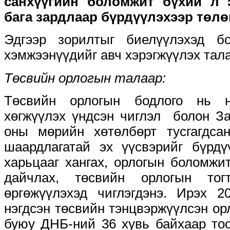
санхүүгийн боломжит бүхий л 
бага зардлаар бүрдүүлэхээр төлө
Эдгээр зорилтыг биелүүлэхэд б
хэмжээнүүдийг авч хэрэгжүүлэх тал
Төсвийн орлогын талаар:
Төсвийн орлогын бодлого нь н
хөгжүүлэх үндсэн чиглэл болон За
оны мөрийн хөтөлбөрт тусгагдсан
шаардлагатай эх үүсвэрийг бүрдү
харьцааг хангах, орлогын боломжи
дайчлах, төсвийн орлогын тог
өргөжүүлэхэд чиглэгдэнэ. Ирэх 
нэгдсэн төсвийн тэнцвэржүүлсэн орл
буюу ДНБ-ний 36 хувь байхаар тоо