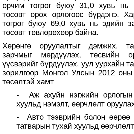
орчим төгрөг буюу 31,0 хувь нь 
төсөвт орох орлогоос бүрдэнэ. Х
төгрөг буюу 69,0 хувь нь эдийн з
төсөвт төвлөрөхөөр байна.
Хөрөнгө оруулалтыг дэмжих, т
зарчмыг мөрдүүлэх, төсвийн о
үүсвэрийг бүрдүүлэх, уул уурхайн т
зорилгоор Монгол Улсын 2012 оны
төсөлтэй хамт
- Аж ахуйн нэгжийн орлогын
хуульд нэмэлт, өөрчлөлт оруулах
- Авто тээврийн болон өөрөө 
татварын тухай хуульд өөрчлөлт