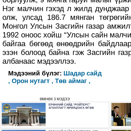
Нэг малчин гэхэд л жилд дунджаар 
олж, улсад 186.7 мянган төгрөгий
Монгол Улсын Засгийн газар амжил
1992 оноос хойш “Улсын сайн малчи
байгаа бөгөөд өнөөдрийн байдлаа
эзэн болоод байна гэж Засгийн га
албанаас мэдээллээ.
Мэдээний бүлэг:
Шадар сайд
,
Орон нутагт ,
Төв аймаг ,
ӨМНӨХ 3 МЭДЭЭ
ЕРӨНХИЙ САЙД “РОЙТЕРС”
АГЕНТЛАГТ ЯРИЛЦЛАГА ӨГӨВ