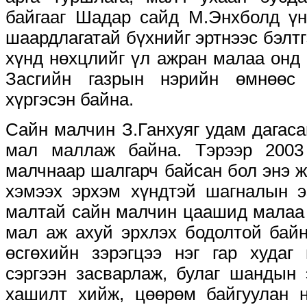
байгааг Шадар сайд М.Энхболд үн
шаардлагатай бүхнийг эртнээс бэлтг
хүнд нөхцлийг үл ажран малаа онд
Засгийн газрын нэрийн өмнөөс
хүргэсэн байна.
Сайн малчин З.Ганхуяг удам дагас
мал маллаж байна. Тэрээр 2003
малчнаар шалгарч байсан бол энэ 
хэмээх эрхэм хүндтэй шагналын э
малтай сайн малчин цаашид малаа
мал аж ахуй эрхлэх бодолтой байн
өсгөхийн зэрэгцээ нэг гар худаг
сэргээн засварлаж, булаг шандын
хашилт хийж, цөөрөм байгуулан н