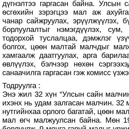
дүгнэлтээ гаргасан байна. Улсын 
өсгөхийн зэрэгцээ мал аж ахуйг
чанар сайжруулах, эрүүлжүүлэх, б
борлуулалтыг нэмэгдүүлэх, сум,
тодорхой туслалцаа, дэмжлэг үз
болгох, цөөн малтай малчдыг мал
хамгаалж даатгуулах, арга барила
өвлүүлэх, бэлчээр нөхөн сэргээх
санаачилга гаргасан гэж комисс ү
Тодруулга :
Энэ жил 32 хүн “Улсын сайн малчи
ихэнх нь удам залгасан малчин. 32 
нутгийнхаа орлого багатай, цөөн ма
мал өгч малжуулсан байна. Мөн 1
борлуулж, 9 мянга гаруй малыг үрж