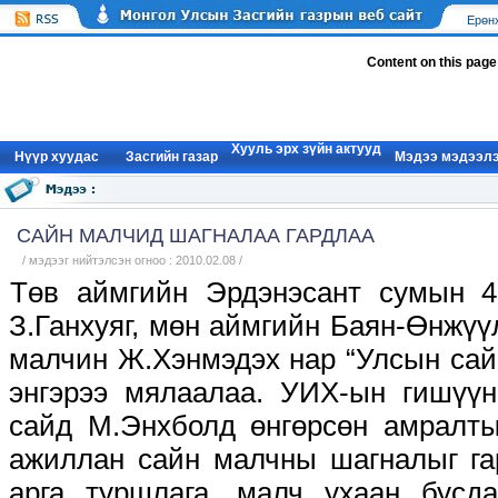
Ерөн
Content on this page
Хууль эрх зүйн актууд
Нүүр xуудас
Засгийн газар
Мэдээ мэдээл
САЙН МАЛЧИД ШАГНАЛАА ГАРДЛАА
/ мэдээг нийтэлсэн огноо : 2010.02.08 /
Төв аймгийн Эрдэнэсант сумын 4
З.Ганхуяг, мөн аймгийн Баян-Өнжүү
малчин Ж.Хэнмэдэх нар “Улсын сай
энгэрээ мялаалаа. УИХ-ын гишүү
сайд М.Энхболд өнгөрсөн амралты
ажиллан сайн малчны шагналыг га
арга туршлага, малч ухаан бусд