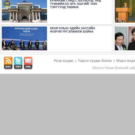
ЕРӨНХИЙ САЙД С.БАТБОЛД: АРД
ТҮМНИЙХЭЭ ЭРХ АШГИЙГ НЭН
ТЭРГҮҮНД ТАВИНА
МОНГОЛЫН ЭДИЙН ЗАСГИЙН
ФОРУМ ҮРГЭЛЖИЛЖ БАЙНА
Нүүр хуудас
|
Үндсэн хуудас болгох
|
Мэдээ мэдэ
Монгол Улсын Ерөнхий сайд