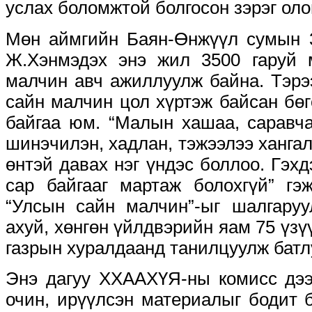
услах боломжтой болгосон зэрэг ол
Мөн аймгийн Баян-Өнжүүл сумын 3
Ж.Хэнмэдэх энэ жил 3500 гаруй 
малчин авч ажиллуулж байна. Тэрэ
сайн малчин цол хүртэж байсан бө
байгаа юм. “Малын хашаа, саравча
шинэчилэн, хадлан, тэжээлээ хангал
өнтэй давах нэг үндэс боллоо. Гэхд
сар байгааг мартаж болохгүй” гэ
“Улсын сайн малчин”-ыг шалгаруу
ахуй, хөнгөн үйлдвэрийн яам 75 үзү
газрын хуралдаанд танилцуулж батл
Энэ дагуу ХХААХҮЯ-ны комисс дээ
очин, ирүүлсэн материалыг бодит 