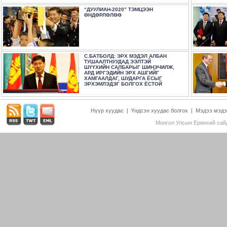
“ДУУЛИАН-2020” ТЭМЦЭЭН
ӨНДӨРЛӨЛӨӨ
С.БАТБОЛД: ЭРХ МЭДЭЛ АЛБАН
ТУШААЛТНУУДАД ЭЭЛТЭЙ
ШҮҮХИЙН САЛБАРЫГ ШИНЭЧИЛЖ,
АРД ИРГЭДИЙН ЭРХ АШГИЙГ
ХАМГААЛДАГ, ШУДАРГА ЁСЫГ
ЭРХЭМЛЭДЭГ БОЛГОХ ЁСТОЙ
Нүүр хуудас
|
Үндсэн хуудас болгох
|
Мэдээ мэдэ
Монгол Улсын Ерөнхий сайд