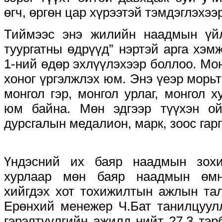
өгч, өргөн цар хүрээтэй тэмдэглэхээ
Тиймээс энэ жилийн наадмын үйл
туургатны өдрүүд” нэртэй арга хэм
1-ний өдөр эхлүүлэхээр боллоо. Мон
хоног үргэлжлэх юм. Энэ үеэр морьт
монгол гэр, монгол урлаг, монгол х
юм байна. Мөн эдгээр түүхэн ой
дурсгалын медалион, марк, зоос гар
Үндэсний их баяр наадмын зохи
хурлаар мөн баяр наадмын өмн
хийгдэх хот тохижилтын ажлын та
Ерөнхий менежер Ч.Бат танилцуулл
гэрэлтүүлгийн ажилд нийт 27,3 тэр