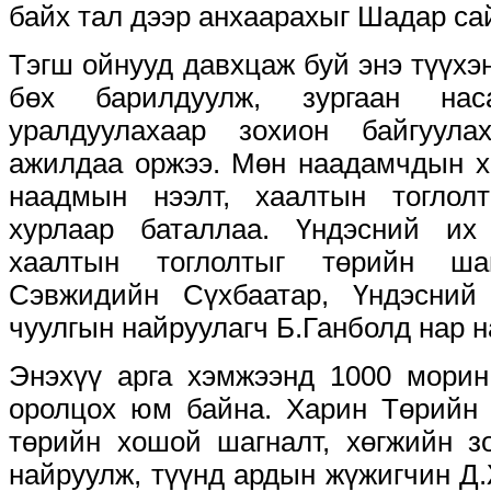
байх тал дээр анхаарахыг Шадар с
Тэгш ойнууд давхцаж буй энэ түүх
бөх барилдуулж, зургаан на
уралдуулахаар зохион байгуула
ажилдаа оржээ. Мөн наадамчдын х
наадмын нээлт, хаалтын тоглол
хурлаар баталлаа. Үндэсний их
хаалтын тоглолтыг төрийн шаг
Сэвжидийн Сүхбаатар, Үндэсний
чуулгын найруулагч Б.Ганболд нар 
Энэхүү арга хэмжээнд 1000 морин
оролцох юм байна. Харин Төрийн 
төрийн хошой шагналт, хөгжийн 
найруулж, түүнд ардын жүжигчин Д