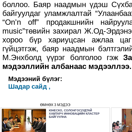
боллоо. Баяр наадмын үдэш Сүхба
байгуулдаг уламжлалтай “Улаанбаа
“On’n off” продакшнийн найруул
music”төвийн захирал Ж.Од-Эрдэнэ
хороо бүр хариуцсан ажлаа цаг
гүйцэтгэж, баяр наадмын бэлтгэли
М.Энхболд үүрэг болголоо гэж
З
мэдээллийн албанаас мэдээллээ.
Мэдээний бүлэг:
Шадар сайд ,
ӨМНӨХ 3 МЭДЭЭ
ЮНЕСКО, СОЛОНГОСУУДТАЙ
ХАМТАРЧ ИННОВАЦИЙН КЛАСТЕР
БАЙГУУЛНА