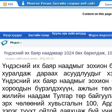
Ерөн
Content on this page
Хууль эрх зүйн актууд
Нүүр xуудас
Засгийн газар
Мэдээ мэдээл
Үндэсний их баяр наадмаар 1024 бөх барилдаж, 1
/ мэдээг нийтэлсэн огноо : 2011.04.14 /
Үндэсний их баяр наадмыг зохион 
хуралдаж дараах асуудлуудыг х
Үндэсний их баяр наадмыг зохион 
хороодын бүрэлдэхүүн, ажлын төл
жилийн наадам Тулгар төр байгуул
эрх чөлөөний хувьсгалын 100, Ар
зэрэг түүхт ойтой давхцаж буй уч