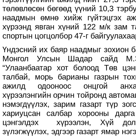
төлөвлөсөн бөгөөд үүний 10,3 тэрб
наадмын өмнө хийж гүйтэцгэх а
хүрээнд явган хүний 122 м/к зам т
спортын цогцолбор 47-г байгуулахаа
Үндэсний их баяр наадмыг зохион б
Монгол Улсын Шадар сайд М.
“Улаанбаатар хот болоод Төв цэн
талбай, морь барианы газрын тох
ажилд одооноос онцгой анха
хүрээлэнгийн орчин тойронд автом
нэмэгдүүлэх, зарим газарт түр зог
хариуцсан салбар хорооны дарг
цэнгэлдэх хүрээлэн, Хүй дол
зүлэгжүүлэх, эдгээр газарт ямар нэг