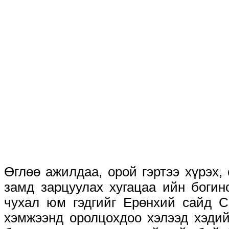
Өглөө ажилдаа, орой гэртээ хүрэх
замд зарцуулах хугацаа ийн богин
чухал юм гэдгийг Ерөнхий сайд С
хэмжээнд оролцохдоо хэлээд хэдий