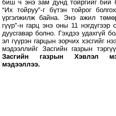
биш ч энэ зам дунд тойргийг бий 
“Их тойруу”-г бүтэн тойрог болго
үргэлжилж байна. Энэ ажил төмө
гүүр”-н гарц энэ оны 11 нэгдүгээр
дуусгавар болно. Гэхдээ удахгүй 
эл гүүрэн гарцын зорчих хэсгийг н
мэдээллийг Засгийн газрын тэргү
Засгийн газрын Хэвлэл мэ
мэдээллээ.