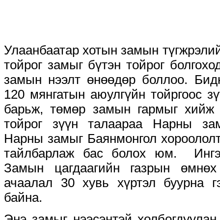
Улаанбаатар хотын замын түгжрэлийг
тойрог замыг бүтэн тойрог болгохо
замын нээлт өнөөдөр боллоо. Бид
120 мянгатын аюулгүйн тойргоос з
барьж, төмөр замын гармыг хийж 
тойрог зүүн талаараа Нарны за
Нарны замыг Баянмонгол хороололт
тайлбарлаж бас болох юм. Ингэ
Замын цагдаагийн газрын өмнө
ачаалал 30 хувь хүртэл буурна г
байна.
Энэ замыг нээсэнтэй холбогдуулан