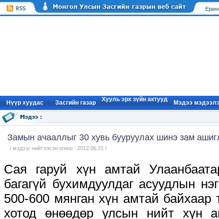
Ерөн
Хууль эрх зүйн актууд
Нүүр xуудас
Засгийн газар
Мэдээ мэдээл
Замын ачааллыг 30 хувь бууруулах шинэ зам ашиг
/ мэдээг нийтэлсэн огноо : 2012.06.21 /
Сая гаруй хүн амтай Улаанбаата
багагүй бухимдуулдаг асуудлын нэ
500-600 мянган хүн амтай байхаар
хотод өнөөдөр улсын нийт хүн 