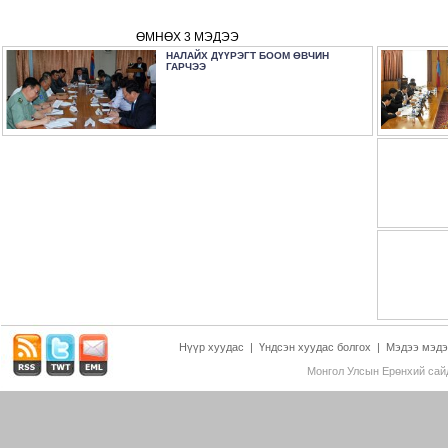
ӨМНӨХ 3 МЭДЭЭ
НАЛАЙХ ДҮҮРЭГТ БООМ ӨВЧИН
ГАРЧЭЭ
Нүүр хуудас
|
Үндсэн хуудас болгох
|
Мэдээ мэдэ
Монгол Улсын Ерөнхий сайд