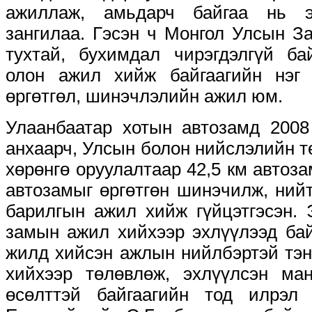
ажиллаж, амьдарч байгаа нь э
зангилаа. Гэсэн ч Монгол Улсын За
тухтай, бухимдал чирэгдэлгүй ба
олон ажил хийж байгаагийн нэг
өргөтгөл, шинэчлэлийн ажил юм.
Улаанбаатар хотын автозамд 2008
анхаарч, Улсын болон нийслэлийн т
хөрөнгө оруулалтаар 42,5 км автоза
автозамыг өргөтгөн шинэчилж, ний
барилгын ажил хийж гүйцэтгэсэн.
замын ажил хийхээр эхлүүлээд бай
жилд хийсэн ажлын нийлбэртэй тэ
хийхээр төлөвлөж, эхлүүлсэн ма
өсөлттэй байгаагийн тод илрэл