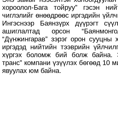
хороолол-Бага тойруу” гэсэн н
чиглэлийг өнөөдрөөс иргэдийн үйлч
Ингэснээр Баянзүрх дүүрэгт сү
ашиглалтад орсон “Баянмонго
“Дүнжингарав” зэрэг орон сууцны 
иргэдэд нийтийн тээврийн үйлчил
хүргэх боломж бий болж байна. 
транс” компани үзүүлэх бөгөөд 10 м
явуулах юм байна.