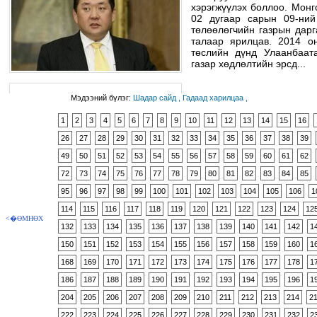
хэрэгжүүлэх боллоо. Мон
02 дугаар сарын 09-ни
төлөөлөгчийн газрын дарг
талаар ярилцав. 2014 он
төслийн дүнд Улаанбаат
газар хөдлөлтийн эрсд...
Мэдээний бүлэг:
Шадар сайд ,
Гадаад харилцаа ,
1
2
3
4
5
6
7
8
9
10
11
12
13
14
15
16
26
27
28
29
30
31
32
33
34
35
36
37
38
39
49
50
51
52
53
54
55
56
57
58
59
60
61
62
72
73
74
75
76
77
78
79
80
81
82
83
84
85
95
96
97
98
99
100
101
102
103
104
105
106
1
114
115
116
117
118
119
120
121
122
123
124
12
<�ӨМНӨХ
132
133
134
135
136
137
138
139
140
141
142
1
150
151
152
153
154
155
156
157
158
159
160
1
168
169
170
171
172
173
174
175
176
177
178
1
186
187
188
189
190
191
192
193
194
195
196
1
204
205
206
207
208
209
210
211
212
213
214
2
222
223
224
225
226
227
228
229
230
231
232
2