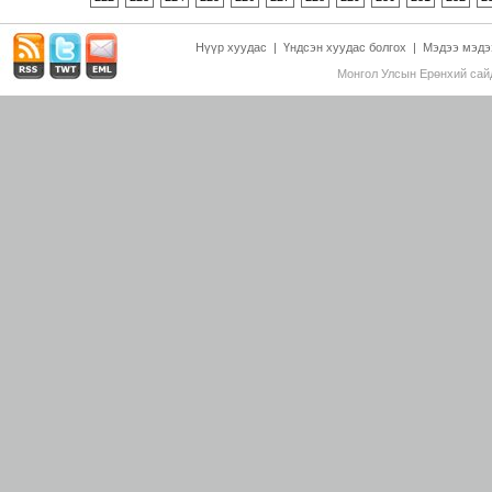
Нүүр хуудас
|
Үндсэн хуудас болгох
|
Мэдээ мэдэ
Монгол Улсын Ерөнхий сайд