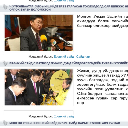
Мэдээний бүлэг:
Ерөнхий сайд ,
Ч.ХҮРЭЛБААТАР: УИХ-ЫН ШИЙДВЭРЭЭ ГАРГАСАН ТОХИОЛДОЛД САР ШИНЭЭС Ө
ОЛГОХ БҮРЭН БОЛОМЖТОЙ
Монгол Улсын Засгийн га
ахмадууд болон хөгжлийн
бэлнээр олгохоор шийдвэрл
Мэдээний бүлэг:
Ерөнхий сайд ,
Сайд нар ,
ЕРӨНХИЙ САЙД С.БАТБОЛД ЖИЖИГ, ДУНД ҮЙЛДВЭРЛЭГЧДИЙН ГУРВАН ХҮСЛИЙГ
Жижиг, дунд үйлдвэрлэгч
сүүлийн жишээ л гэхэд УИ
хууль батлагдаж, тэдний 
хөрөнгөгүйгээс болж гацд
хуулийн зохицуулалтыг 
С.Батболдын санаачилга
өнгөрсөн гурван сар гар
өөр...
Мэдээний бүлэг:
Ерөнхий сайд ,
МОНГОЛ УЛСЫН ЕРӨНХИЙ САЙД ЭЛЧИН САЙД НАРЫГ ХҮЛЭЭН АВЧ УУЛЗАВ