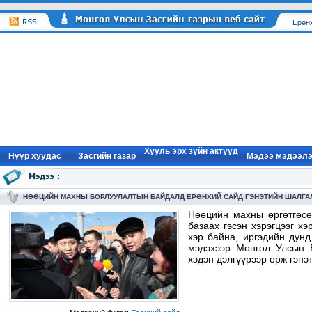
Ерөн
Хууль эрх зүйн актууд
Нүүр xуудас
Засгийн газар
Мэдээ мэдээл
НӨӨЦИЙН МАХНЫ БОРЛУУЛАЛТЫН БАЙДАЛД ЕРӨНХИЙ САЙД ГЭНЭТИЙН ШАЛГА
Нөөцийн махны өргөтгөсө
базаах гэсэн хэрэгцээг х
хэр байна, иргэдийн дунд
мэдэхээр Монгол Улсын 
хэдэн дэлгүүрээр орж гэнэт