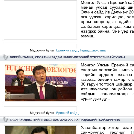
Монгол Улсын Ерөнхий са
манай улсад суухаар ши
Элчин сайд Ив Дэлунэ-г 2
авч уулзан харилцаа, ха
орны хоорондын эдийн з
салбарын харилцаа, хамт
нээгдэж байна. Энэ үед г
эзэмш...
Мэдээний бүлэг:
Ерөнхий сайд ,
Гадаад харилцаа ,
БИЕИЙН ТАМИР, СПОРТЫН ЭРДЭМ ШИНЖИЛГЭЭНИЙ ХҮРЭЭЛЭН БАЙГУУЛНА
Монгол Улсын Ерөнхий са
спортын хөгжлийн шинэ ч
Төрийн ордонд эхлэлээ
газраас биеийн тамир, сп
30 гаруй тогтоол шийдвэр
дээшлүүлэхэд онцгойло
сайдын санаачилгаар 
сурагчдын ду...
Мэдээний бүлэг:
Ерөнхий сайд ,
ГАЗАР ХӨДЛӨЛТИЙН ГАМШГААС ХАМГААЛАХ ЧАДАВХИЙГ САЙЖРУУЛНА
Улаанбаатар хотод газар
сайжруулах төслийг Я