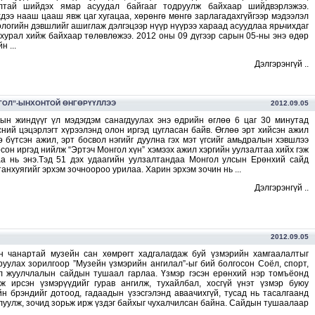
лтай шийдэх ямар асуудал байгааг тодруулж байхаар шийдвэрлэжээ.
дээ нааш цааш явж цаг хугацаа, хөрөнгө мөнгө зарлагадахгүйгээр мэдээлэл
логийн дэвшлийг ашиглаж дэлгэцээр нүүр нүүрээ хараад асуудлаа ярьчихдаг
 хурал хийж байхаар төлөвлөжээ. 2012 оны 09 дүгээр сарын 05-ны энэ өдөр
н ...
Дэлгэрэнгүй ..
НГОЛ”-ЫНХОНТОЙ ӨНГӨРҮҮЛЛЭЭ
2012.09.05
ын жиндүүг үл мэдэгдэм санагдуулах энэ өдрийн өглөө 6 цаг 30 минутад
ний цэцэрлэгт хүрээлэнд олон иргэд цугласан байв. Өглөө эрт хийсэн ажил
 бүтсэн ажил, эрт босвол нэгийг дуулна гэх мэт үгсийг амьдралын хэвшлээ
сон иргэд нийлж “Эртэч Монгол хүн” хэмээх ажил хэргийн уулзалтаа хийх гэж
аа нь энэ.Тэд 51 дэх удаагийн уулзалтандаа Монгол улсын Ерөнхий сайд
анхуягийг эрхэм зочноороо урилаа. Харин эрхэм зочин нь ...
Дэлгэрэнгүй ..
2012.09.05
н чанартай музейн сан хөмрөгт хадгалагдаж буй үзмэрийн хамгаалалтыг
руулах зорилгоор ”Музейн үзмэрийн ангилал”-ыг бий болгосон Соёл, спорт,
л жуулчлалын сайдын тушаал гарлаа. Үзмэр гэсэн ерөнхий нэр томъёонд
аж ирсэн үзмэрүүдийг гурав ангилж, тухайлбал, хосгүй үнэт үзмэр буюу
йн брэндийг дотоод, гадаадын үзэсгэлэнд аваачихгүй, тусад нь тасалгаанд
луулж, зочид зорьж ирж үздэг байхыг чухалчилсан байна. Сайдын тушаалаар