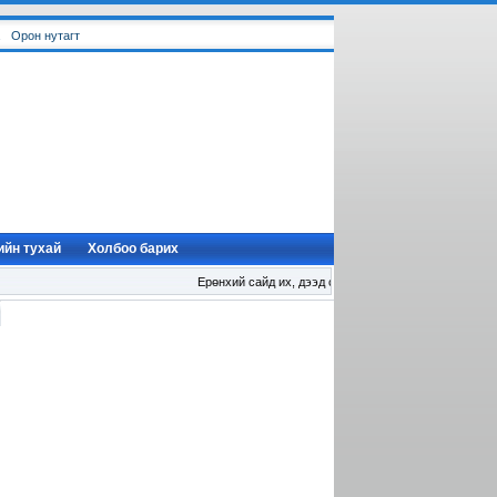
Орон нутагт
ийн тухай
Холбоо барих
Ерөнхий сайд их, дээд сургуулийн удирдлагуудтай уулз