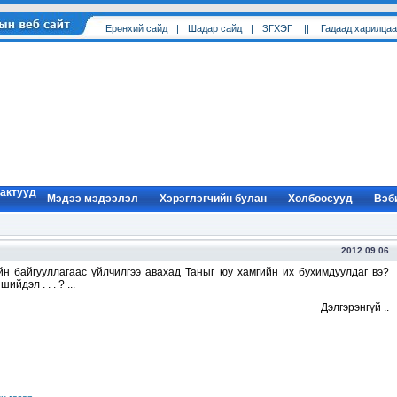
Ерөнхий cайд
|
Шадар сайд
|
ЗГХЭГ
||
Гадаад харилцаа
 актууд
Мэдээ мэдээлэл
Хэрэглэгчийн булан
Холбоосууд
Вэб
2012.09.06
йн байгууллагаас үйлчилгээ авахад Таныг юу хамгийн их бухимдуулдаг вэ?
ийдэл . . . ? ...
Дэлгэрэнгүй ..