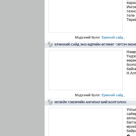
яара
Ингэх
техно
теле
Төрий
Мэдээний бүлэг:
Ерөнхий сайд ,
ЕРӨНХИЙ САЙД ЭНЭ ӨДРИЙН ӨГЛӨӨГ “ЭРТЭЧ МО
Намр
Үндэс
өөрөө
болго
байг
Н.Алт
Мэдээний бүлэг:
Ерөнхий сайд ,
МУЗЕЙН ҮЗМЭРИЙН АНГИЛАЛ БИЙ БОЛГОЛОО
Улсы
сайж
аяла
багт
музе
байр
�...