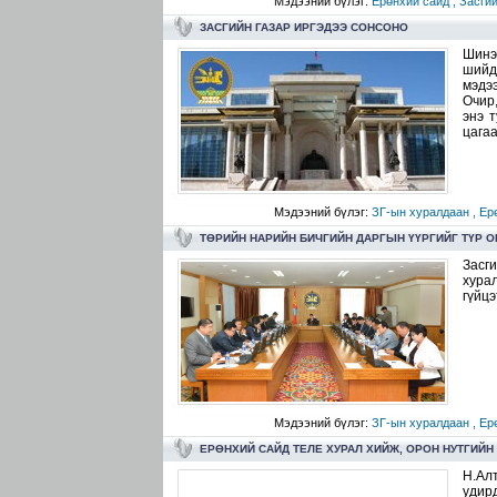
Мэдээний бүлэг:
Ерөнхий сайд ,
Засгий
ЗАСГИЙН ГАЗАР ИРГЭДЭЭ СОНСОНО
Шинэ
шийд
мэдэ
Очир
энэ 
цагаа
Мэдээний бүлэг:
ЗГ-ын хуралдаан ,
Ер
ТӨРИЙН НАРИЙН БИЧГИЙН ДАРГЫН ҮҮРГИЙГ ТҮР 
Засг
хура
гүйцэ
Мэдээний бүлэг:
ЗГ-ын хуралдаан ,
Ер
ЕРӨНХИЙ САЙД ТЕЛЕ ХУРАЛ ХИЙЖ, ОРОН НУТГИЙН
Н.Ал
удир