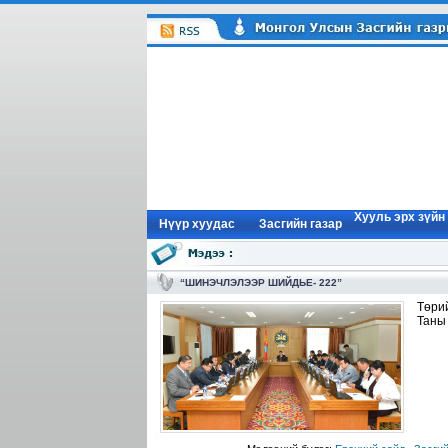
Хууль эрх зүйн
Нүүр xуудас
Засгийн газар
“ШИНЭЧЛЭЛЭЭР ШИЙДЬЕ- 222”
Төри
Таны ш