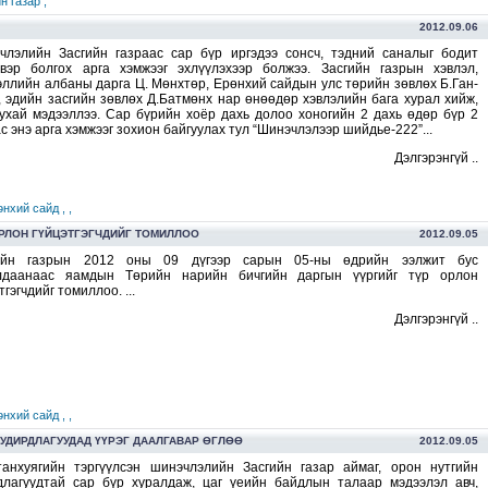
н газар ,
2012.09.06
члэлийн Засгийн газраас сар бүр иргэдээ сонсч, тэдний саналыг бодит
вэр болгох арга хэмжээг эхлүүлэхээр болжээ. Засгийн газрын хэвлэл,
эллийн албаны дарга Ц. Мөнхтөр, Ерөнхий сайдын улс төрийн зөвлөх Б.Ган-
, эдийн засгийн зөвлөх Д.Батмөнх нар өнөөдөр хэвлэлийн бага хурал хийж,
тухай мэдээллээ. Сар бүрийн хоёр дахь долоо хоногийн 2 дахь өдөр бүр 2
с энэ арга хэмжээг зохион байгуулах тул “Шинэчлэлээр шийдье-222”...
Дэлгэрэнгүй ..
өнхий сайд ,
,
ОРЛОН ГҮЙЦЭТГЭГЧДИЙГ ТОМИЛЛОО
2012.09.05
ийн газрын 2012 оны 09 дүгээр сарын 05-ны өдрийн ээлжит бус
лдаанаас яамдын Төрийн нарийн бичгийн даргын үүргийг түр орлон
тгэгчдийг томиллоо. ...
Дэлгэрэнгүй ..
өнхий сайд ,
,
 УДИРДЛАГУУДАД ҮҮРЭГ ДААЛГАВАР ӨГЛӨӨ
2012.09.05
танхуягийн тэргүүлсэн шинэчлэлийн Засгийн газар аймаг, орон нутгийн
длагуудтай сар бүр хуралдаж, цаг үеийн байдлын талаар мэдээлэл авч,